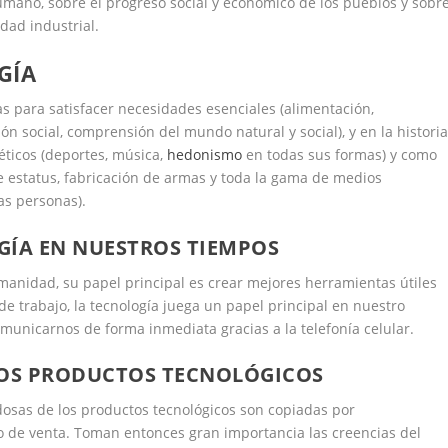
mano, sobre el progreso social y económico de los pueblos y sobr
dad industrial.
GÍA
as para satisfacer necesidades esenciales (alimentación,
ión social, comprensión del mundo natural y social), y en la histori
éticos (deportes, música,
hedonismo
en todas sus formas) y como
e estatus, fabricación de armas y toda la gama de medios
as personas).
GÍA EN NUESTROS TIEMPOS
umanidad, su papel principal es crear mejores herramientas útiles
de trabajo, la tecnología juega un papel principal en nuestro
municarnos de forma inmediata gracias a la telefonía celular.
LOS PRODUCTOS TECNOLÓGICOS
dosas de los productos tecnológicos son copiadas por
 de venta. Toman entonces gran importancia las creencias del