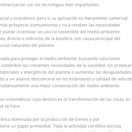
familiarización con las tecnologías más importantes.
 social y económico, pero si su aplicación es meramente comercial,
s más prósperos (consumismo) y no a resolver las necesidades
e puede incentivar un uso no sostenible del medio ambiente.
o, directo o indirecto, de la biosfera, son causa principal del
ursos naturales del planeta.
usada para proteger el medio ambiente, buscando soluciones
 sostenible las crecientes necesidades de la sociedad, sin provocar
ateriales y energéticos del planeta o aumentar las desigualdades
ado a un avance descomunal en los estándares y calidad de vida d
simultáneamente una mejor conservación del medio ambiente.
es sistemáticas cuyo destino es la transformación de las cosas, es
ué se hace.
tórica dominada por la producción de bienes y por
 tiene un papel primordial.
Toda la actividad científico-técnica