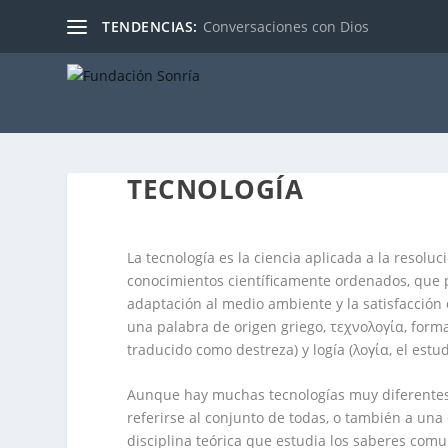
TENDENCIAS:
Conversaciones con Dios
TECNOLOGÍA
La tecnología es la ciencia aplicada a la resol
conocimientos científicamente ordenados, que pe
adaptación al medio ambiente y la satisfacción
una palabra de origen griego, τεχνολογία, for
traducido como
destreza
) y
logía
(λογία, el estud
Aunque hay muchas tecnologías muy diferentes 
referirse al conjunto de todas, o también a una
disciplina teórica que estudia los saberes comu