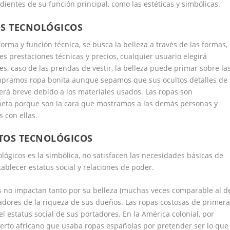
ientes de su función principal, como las estéticas y simbólicas.
OS TECNOLÓGICOS
orma y función técnica, se busca la belleza a través de las formas,
es prestaciones técnicas y precios, cualquier usuario elegirá
, caso de las prendas de vestir, la belleza puede primar sobre la
ompramos ropa
bonita
aunque sepamos que sus ocultos detalles de
erá breve debido a los materiales usados. Las ropas son
neta porque son la
cara
que mostramos a las demás personas y
 con ellas.
ETOS TECNOLÓGICOS
ológicos es la simbólica, no satisfacen las necesidades básicas de
ablecer estatus social y relaciones de poder.
s no impactan tanto por su belleza (muchas veces comparable al d
cadores de la riqueza de sus dueños. Las ropas costosas de
primer
 estatus social de sus portadores. En la América colonial, por
iberto africano que usaba ropas españolas por
pretender ser lo que