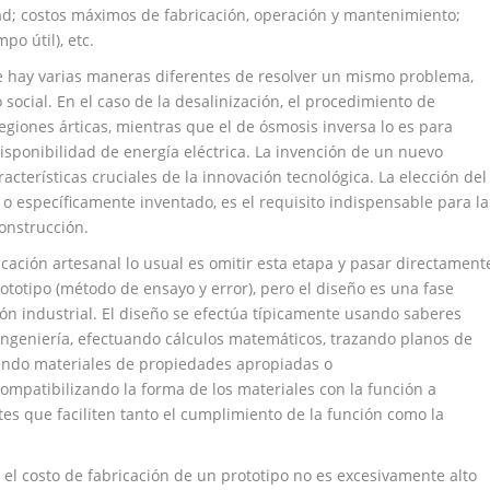
ad; costos máximos de fabricación, operación y mantenimiento;
po útil), etc.
e hay varias maneras diferentes de resolver un mismo problema,
ocial. En el caso de la desalinización, el procedimiento de
egiones árticas, mientras que el de ósmosis inversa lo es para
isponibilidad de energía eléctrica. La invención de un nuevo
acterísticas cruciales de la innovación tecnológica. La elección del
 o específicamente inventado, es el requisito indispensable para la
construcción.
icación artesanal lo usual es omitir esta etapa y pasar directament
ototipo (método de ensayo y error), pero el diseño es una fase
ión industrial. El diseño se efectúa típicamente usando saberes
ingeniería, efectuando cálculos matemáticos, trazando planos de
giendo materiales de propiedades apropiadas o
mpatibilizando la forma de los materiales con la función a
es que faciliten tanto el cumplimiento de la función como la
 el costo de fabricación de un prototipo no es excesivamente alto