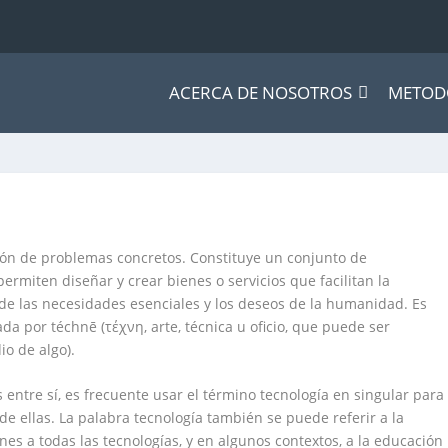
ACERCA DE NOSOTROS
METOD
ución de problemas concretos. Constituye un conjunto de
rmiten diseñar y crear bienes o servicios que facilitan la
 de las necesidades esenciales y los deseos de la humanidad. Es
mada por
téchnē
(τέχνη,
arte, técnica u oficio
, que puede ser
io de algo).
entre sí, es frecuente usar el término
tecnología
en singular para
 de ellas. La palabra
tecnología
también se puede referir a la
nes a todas las tecnologías, y en algunos contextos, a la educación