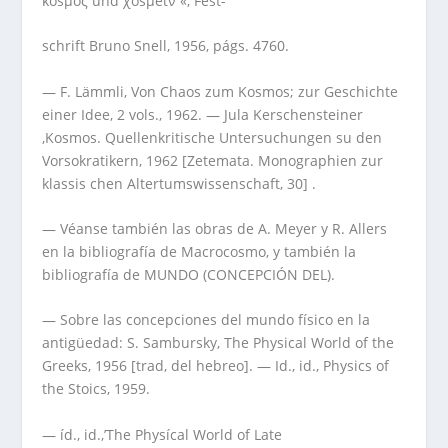
κόsµος und χοsµeΐν «, Fest-
schrift Bruno Snell, 1956, págs. 4760.
— F. Lämmli, Von Chaos zum Kosmos; zur Geschichte
einer Idee, 2 vols., 1962. — Jula Kerschensteiner
,Kosmos. Quellenkritische Untersuchungen su den
Vorsokratikern, 1962 [Zetemata. Monographien zur
klassis chen Altertumswissenschaft, 30] .
— Véanse también las obras de A. Meyer y R. Allers
en la bibliografía de Macrocosmo, y también la
bibliografía de MUNDO (CONCEPCIÓN DEL).
— Sobre las concepciones del mundo físico en la
antigüedad: S. Sambursky, The Physical World of the
Greeks, 1956 [trad, del hebreo]. — Id., id., Physics of
the Stoics, 1959.
— íd., id.,’The Physícal World of Late