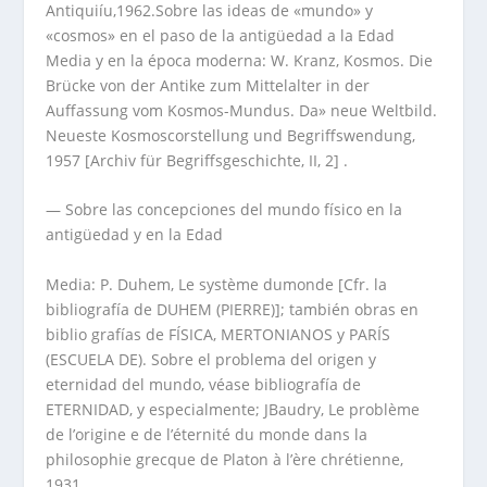
Antiquiíu,1962.Sobre las ideas de «mundo» y
«cosmos» en el paso de la antigüedad a la Edad
Media y en la época moderna: W. Kranz, Kosmos. Die
Brücke von der Antike zum Mittelalter in der
Auffassung vom Kosmos-Mundus. Da» neue Weltbild.
Neueste Kosmoscorstellung und Begriffswendung,
1957 [Archiv für Begriffsgeschichte, II, 2] .
— Sobre las concepciones del mundo físico en la
antigüedad y en la Edad
Media: P. Duhem, Le système dumonde [Cfr. la
bibliografía de DUHEM (PIERRE)]; también obras en
biblio grafías de FÍSICA, MERTONIANOS y PARÍS
(ESCUELA DE). Sobre el problema del origen y
eternidad del mundo, véase bibliografía de
ETERNIDAD, y especialmente; JBaudry, Le problème
de l’origine e de l’éternité du monde dans la
philosophie grecque de Platon à l’ère chrétienne,
1931.