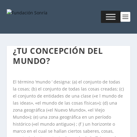
¿TU CONCEPCIÓN DEL
MUNDO?
El término ‘mundo ‘ designa: (a) el conjunto de todas
la cosas; (b) el conjunto de todas las cosas creadas; (c)
el conjunto de entidades de una clase («e l mundo de
las ideas», «el mundo de las cosas físicas»); (d) una
zona geográfica («el Nuevo Mundo», «el Viejo
Mundo»); (e) una zona geográfica en un período
histórico («el mundo antiguo») ; (f ) un horizonte o
marco en el cual se hallan ciertos saberes, cosas,