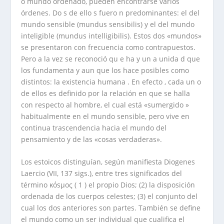
o mundo ordenado, pueden encontrarse varios
órdenes. Do s de ello s fuero n predominantes: el del
mundo sensible (mundus sensibilis) y el del mundo
inteligible (mundus intelligibilis). Estos dos «mundos»
se presentaron con frecuencia como contrapuestos.
Pero a la vez se reconoció qu e ha y un a unida d que
los fundamenta y aun que los hace posibles como
distintos: la existencia humana . En efecto , cada un o
de ellos es definido por la relación en que se halla
con respecto al hombre, el cual está «sumergido »
habitualmente en el mundo sensible, pero vive en
continua trascendencia hacia el mundo del
pensamiento y de las «cosas verdaderas».
Los estoicos distinguían, según manifiesta Diogenes
Laercio (VII, 137 sigs.), entre tres significados del
término κόsµος ( 1 ) el propio Dios; (2) la disposición
ordenada de los cuerpos celestes; (3) el conjunto del
cual los dos anteriores son partes. También se define
el mundo como un ser individual que cualifica el