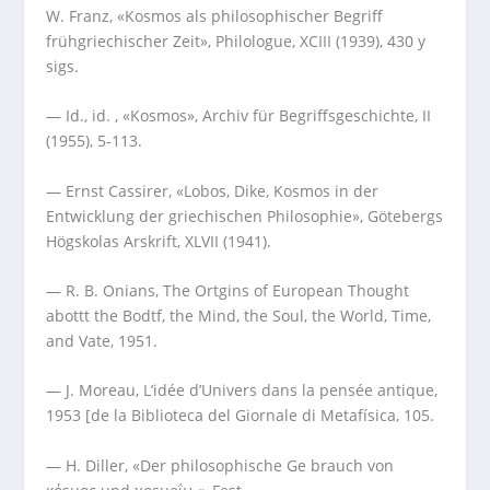
W. Franz, «Kosmos als philosophischer Begriff
frühgriechischer Zeit», Philologue, XCIII (1939), 430 y
sigs.
— Id., id. , «Kosmos», Archiv für Begriffsgeschichte, II
(1955), 5-113.
— Ernst Cassirer, «Lobos, Dike, Kosmos in der
Entwicklung der griechischen Philosophie», Götebergs
Högskolas Arskrift, XLVII (1941).
— R. B. Onians, The Ortgins of European Thought
abottt the Bodtf, the Mind, the Soul, the World, Time,
and Vate, 1951.
— J. Moreau, L’idée d’Univers dans la pensée antique,
1953 [de la Biblioteca del Giornale di Metafísica, 105.
— H. Diller, «Der philosophische Ge brauch von