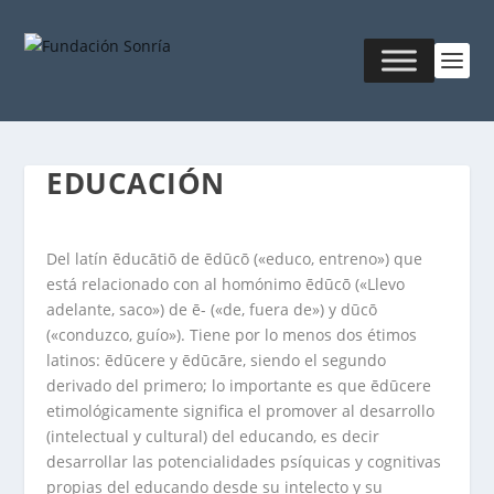
EDUCACIÓN
Del latín
ēducātiō
de
ēdūcō
(«educo, entreno») que
está relacionado con al homónimo
ēdūcō
(«Llevo
adelante, saco») de
ē-
(«de, fuera de») y
dūcō
(«conduzco, guío»). Tiene por lo menos dos étimos
latinos: ēdūcere y ēdūcāre, siendo el segundo
derivado del primero; lo importante es que ēdūcere
etimológicamente significa el promover al desarrollo
(intelectual y cultural) del educando, es decir
desarrollar las potencialidades psíquicas y cognitivas
propias del educando desde su intelecto y su