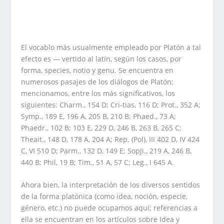
El vocablo más usualmente empleado por Platón a tal
efecto es — vertido al latín, según los casos, por
forma, species, notio y genu. Se encuentra en
numerosos pasajes de los diálogos de Platón;
mencionamos, entre los más significativos, los
siguientes: Charm., 154 D; Cri-tias, 116 D; Prot., 352 A;
Symp., 189 E, 196 A, 205 B, 210 B; Phaed., 73 A;
Phaedr., 102 B; 103 E, 229 D, 246 B, 263 B, 265 C;
Theait., 148 D, 178 A, 204 A; Rep. (Pol), III 402 D, IV 424
C, VI 510 D; Parm., 132 D, 149 E; SopJi., 219 A, 246 B,
440 B; Phil, 19 B; Tim., 51 A, 57 C; Leg., I 645 A.
Ahora bien, la interpretación de los diversos sentidos
de la forma platónica (como idea, noción, especie,
género, etc.) no puede ocupamos aquí; referencias a
ella se encuentran en los artículos sobre Idea y