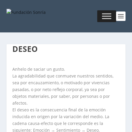
DESEO
Anhelo de saciar un gusto.
La agradabilidad que conmueve nuestros sentidos,
sea por encauzamiento, o motivado por vivencias
pasadas, o por neto reflejo corporal, ya sea por
objetos materiales, por saber, por personas o por
afectos.
El deseo es la consecuencia final de la emoción
inducida en origen por la variación del medio. La
cadena causa-efecto que le corresponde es la
siguiente: Emoción → Sentimiento → Deseo.