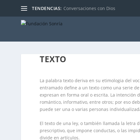
TENDENCIAS:
Conversaciones con Dios
TEXTO
La palabra texto deriva en su etimologia del voca
entramado define a un texto como una serie de
expresan en forma oral o escrita. La intención 
romántico, informativo, entre otros; por eso de
puede ser una o varias personas individualizada
El texto de una ley, o también llamada la letra d
prescriptivo, que impone conductas, o las impid
divide en artículos.