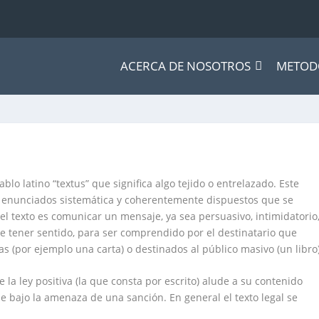
ACERCA DE NOSOTROS
METOD
blo latino “textus” que significa algo tejido o entrelazado. Este
 enunciados sistemática y coherentemente dispuestos que se
del texto es comunicar un mensaje, ya sea persuasivo, intimidatorio
be tener sentido, para ser comprendido por el destinatario que
s (por ejemplo una carta) o destinados al público masivo (un libro)
e la ley positiva (la que consta por escrito) alude a su contenido
e bajo la amenaza de una sanción. En general el texto legal se