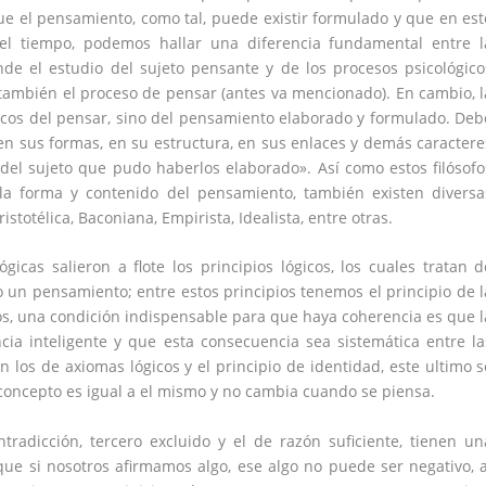
ue el pensamiento, como tal, puede existir formulado y que en est
el tiempo, podemos hallar una diferencia fundamental entre l
onde el estudio del sujeto pensante y de los procesos psicológico
a también el proceso de pensar (antes va mencionado). En cambio, l
icos del pensar, sino del pensamiento elaborado y formulado. Deb
en sus formas, en su estructura, en sus enlaces y demás caractere
el sujeto que pudo haberlos elaborado». Así como estos filósofo
a forma y contenido del pensamiento, también existen diversa
stotélica, Baconiana, Empirista, Idealista, entre otras.
gicas salieron a flote los principios lógicos, los cuales tratan d
 un pensamiento; entre estos principios tenemos el principio de l
os, una condición indispensable para que haya coherencia es que l
ia inteligente y que esta consecuencia sea sistemática entre la
n los de axiomas lógicos y el principio de identidad, este ultimo s
 concepto es igual a el mismo y no cambia cuando se piensa.
tradicción, tercero excluido y el de razón suficiente, tienen un
que si nosotros afirmamos algo, ese algo no puede ser negativo, a