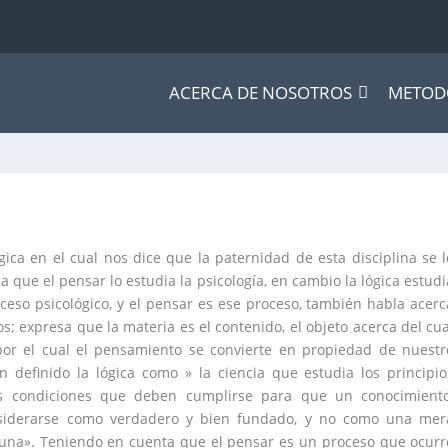
ACERCA DE NOSOTROS
METOD
gica en el cual nos dice que la paternidad de esta disciplina se l
bla que el pensar lo estudia la psicología, en cambio la lógica estudi
eso psicológico, y el pensar es ese proceso, también habla acerc
; expresa que la materia es el contenido, el objeto acerca del cua
por el cual el pensamiento se convierte en propiedad de nuestr
an definido la lógica como » la ciencia que estudia los principio
las condiciones que deben cumplirse para que un conocimiento
nsiderarse como verdadero y bien fundado, y no como una mer
guna». Teniendo en cuenta que el pensar es un proceso que ocurr