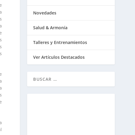
e
a
Novedades
s
a
Salud & Armonía
e
s
Talleres y Entrenamientos
s
s
Ver Artículos Destacados
e
a
a
s
e
a
l