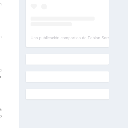
n
a
Una publicación compartida de Fabian Sorrentino (@fabiansonria)
a
r
a
o