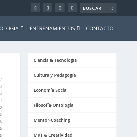
OLOGÍA
ENTRENAMIENTOS
CONTACTO
Ciencia & Tecnología
Cultura y Pedagogía
e
a
Economía Social
a
l
Filosofía-Ontología
o
s
Mentor-Coaching
,
a
e
MKT & Creatividad