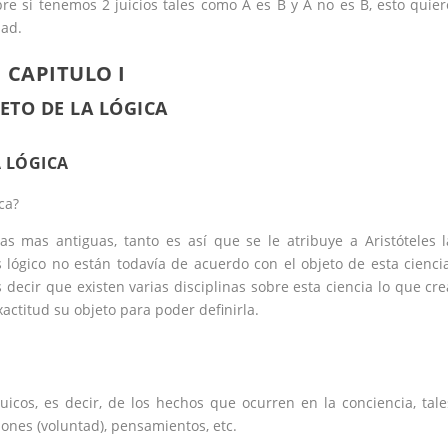
re si tenemos 2 juicios tales como A es B y A no es B, esto quier
dad.
CAPITULO I
ETO DE LA LÓGICA
 LÓGICA
ca?
s mas antiguas, tanto es así que se le atribuye a Aristóteles l
s lógico no están todavía de acuerdo con el objeto de esta ciencia
decir que existen varias disciplinas sobre esta ciencia lo que cre
actitud su objeto para poder definirla.
icos, es decir, de los hechos que ocurren en la conciencia, tale
ones (voluntad), pensamientos, etc.