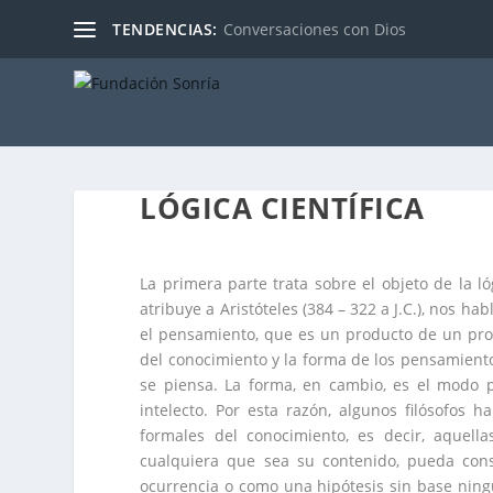
TENDENCIAS:
Conversaciones con Dios
LÓGICA CIENTÍFICA
La primera parte trata sobre el objeto de la ló
atribuye a Aristóteles (384 – 322 a J.C.), nos ha
el pensamiento, que es un producto de un proc
del conocimiento y la forma de los pensamientos
se piensa. La forma, en cambio, es el modo 
intelecto. Por esta razón, algunos filósofos h
formales del conocimiento, es decir, aquel
cualquiera que sea su contenido, pueda co
ocurrencia o como una hipótesis sin base nin