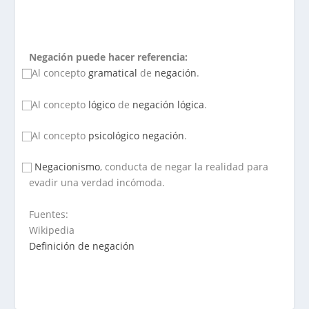
Negación puede hacer referencia:
⃞ Al concepto
gramatical
de
negación
.
⃞ Al concepto
lógico
de
negación lógica
.
⃞ Al concepto
psicológico
negación
.
⃞
Negacionismo
, conducta de negar la realidad para
evadir una verdad incómoda.
Fuentes:
Wikipedia
Definición de negación