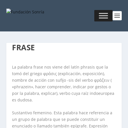
FRASE
La palabra frase nos viene del latín phrasis que la
tomó del griego φράσις (explicación, exposición),
nombre de acción con sufijo -sis del verbo φράζειν (
«phrazein», hacer comprender, indicar por gestos o
por la palabra, explicar), verbo cuya raíz indoeuropea
es dudosa.
Sustantivo femenino. Esta palabra hace referencia a
un grupo de palabra que se puede constituir un
enunciado o llamado también epígrafe. Expresión