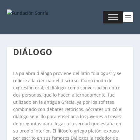
DIÁLOGO
La palabra diálogo proviene del latín “dialogus” y se
refiere a la ciencia del discurso. Como modo de
expresión oral, el diálogo, como conversación entre
dos personas, que lo hacen alternadamente, fue
utilizado en la antigua Grecia, ya por los sofistas
combinado con debates retóricos. Sócrates utilizó el
diálogo sencillo para enseñar a los jóvenes a través
de preguntas para llegar a la verdad que estaba en
su propio interior. El filósofo griego platón, expuso
por escrito en sus famosos Diálogos (alrededor de