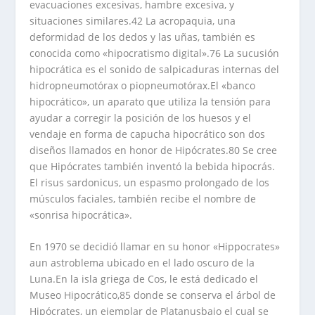
evacuaciones excesivas, hambre excesiva, y
situaciones similares.42 La acropaquia, una
deformidad de los dedos y las uñas, también es
conocida como «hipocratismo digital».76 La sucusión
hipocrática es el sonido de salpicaduras internas del
hidropneumotórax o piopneumotórax.El «banco
hipocrático», un aparato que utiliza la tensión para
ayudar a corregir la posición de los huesos y el
vendaje en forma de capucha hipocrático son dos
diseños llamados en honor de Hipócrates.80 Se cree
que Hipócrates también inventó la bebida hipocrás.
El risus sardonicus, un espasmo prolongado de los
músculos faciales, también recibe el nombre de
«sonrisa hipocrática».
En 1970 se decidió llamar en su honor «Hippocrates»
aun astroblema ubicado en el lado oscuro de la
Luna.En la isla griega de Cos, le está dedicado el
Museo Hipocrático,85 donde se conserva el árbol de
Hipócrates, un ejemplar de Platanusbajo el cual se