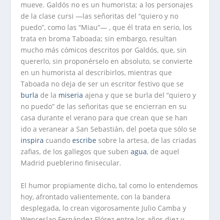
mueve. Galdós no es un humorista; a los personajes
de la clase cursi —las señoritas del “quiero y no
puedo”, como las “Miau”— , que él trata en serio, los
trata en broma Taboada; sin embargo, resultan
mucho más cómicos descritos por Galdós, que, sin
quererlo, sin proponérselo en absoluto, se convierte
en un humorista al describirlos, mientras que
Taboada no deja de ser un escritor festivo que se
burla
de la
miseria
ajena y que se burla del “quiero y
no puedo” de las señoritas que se encierran en su
casa durante el verano para que crean que se han
ido a veranear a San Sebastián, del poeta que sólo se
inspira
cuando
escribe
sobre la artesa, de las criadas
zafias, de los gallegos que suben
agua
, de aquel
Madrid pueblerino finisecular.
El humor propiamente dicho, tal como lo entendemos
hoy, afrontado valientemente, con la bandera
desplegada, lo crean vigorosamente Julio Camba y
Wenceslao Fernández Flórez entre los años diez y