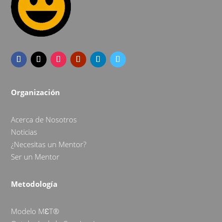
Organización
Acerca de Nosotros
Noticias
¿Necesitas un Mentor?
Ser un Mentor
Metodología
Modelo MƐT®