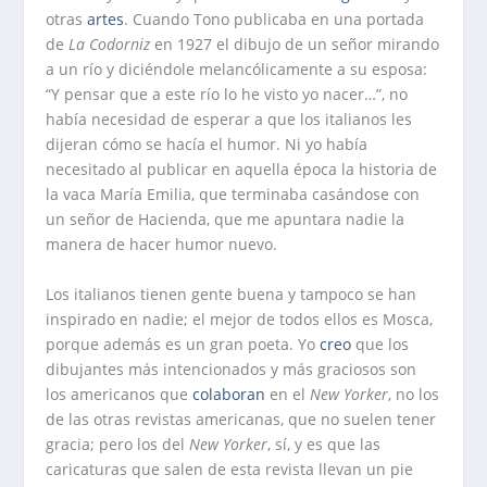
otras
artes
. Cuando Tono publicaba en una portada
de
La Codorniz
en 1927 el dibujo de un señor mirando
a un río y diciéndole melancólicamente a su esposa:
“Y pensar que a este río lo he visto yo nacer…”, no
había necesidad de esperar a que los italianos les
dijeran cómo se hacía el humor. Ni yo había
necesitado al publicar en aquella época la historia de
la vaca María Emilia, que terminaba casándose con
un señor de Hacienda, que me apuntara nadie la
manera de hacer humor nuevo.
Los italianos tienen gente buena y tampoco se han
inspirado en nadie; el mejor de todos ellos es Mosca,
porque además es un gran poeta. Yo
creo
que los
dibujantes más intencionados y más graciosos son
los americanos que
colaboran
en el
New Yorker
, no los
de las otras revistas americanas, que no suelen tener
gracia; pero los del
New Yorker
, sí, y es que las
caricaturas que salen de esta revista llevan un pie