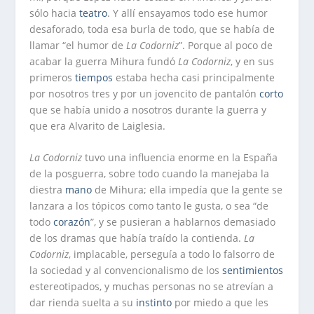
sólo hacia
teatro
. Y allí ensayamos todo ese humor
desaforado, toda esa burla de todo, que se había de
llamar “el humor de
La Codorniz
”. Porque al poco de
acabar la guerra Mihura fundó
La Codorniz
, y en sus
primeros
tiempos
estaba hecha casi principalmente
por nosotros tres y por un jovencito de pantalón
corto
que se había unido a nosotros durante la guerra y
que era Alvarito de Laiglesia.
La Codorniz
tuvo una influencia enorme en la España
de la posguerra, sobre todo cuando la manejaba la
diestra
mano
de Mihura; ella impedía que la gente se
lanzara a los tópicos como tanto le gusta, o sea “de
todo
corazón
”, y se pusieran a hablarnos demasiado
de los dramas que había traído la contienda.
La
Codorniz
, implacable, perseguía a todo lo falsorro de
la sociedad y al convencionalismo de los
sentimientos
estereotipados, y muchas personas no se atrevían a
dar rienda suelta a su
instinto
por miedo a que les