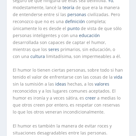
seguro de que ninguna de ellas sea definitiva.
Yo
,
modestamente, lancé la
teoría
de que era la manera
de entenderse entre sí las
personas
civilizadas. Pero
reconozco que no es una
definición
completa;
únicamente lo es desde el
punto
de vista de que sólo
personas inteligentes y con una
educación
desarrollada son capaces de captar el humor,
mientras que los
seres
primarios, sin educación, o
con una
cultura
limitadísima, son impermeables a él.
El humor lo tienen ciertas personas, sobre todo si han
tenido el valor de enfrentarse con las cosas de la
vida
sin la sumisión a las
ideas
hechas, a los
valores
reconocidos y a los lugares comunes aceptados. El
humor es ironía y a veces sátira, es
creer
a medias lo
que otros creen por entero, es respetar con reservas
lo que los otros veneran incondicionalmente.
El humor es también la manera de evitar roces y
situaciones desagradables entre las personas.