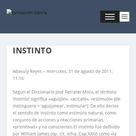
INSTINTO
Abasuly Reyes – miércoles, 31 de agosto de 2011,
11:16
Según el Diccionario José Ferrater Mora, el término
‘instinto’ significa «aguijón», «acicate», «estímulo» (de
instinguere = ‘aguijonear’, ‘estimular’). De ello deriva
el sentido de instinto como estímulo natural, como
conjunto de acciones y reacciones primarias,
«primitivas» y no conscientes.El instinto fue definido
por William James (op. cit. infra, Cap.XXIV) como «la