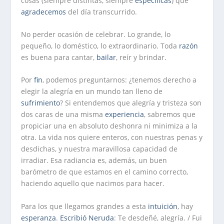
cosas (siempre distintas, siempre
específicas
) que
agradecemos
del día transcurrido.
No perder ocasión de celebrar.
Lo grande, lo
pequeño, lo doméstico, lo extraordinario. Toda
razón
es buena para cantar,
bailar
, reír y brindar.
Por
fin
, podemos preguntarnos: ¿tenemos derecho a
elegir la alegría en un mundo tan lleno de
sufrimiento
? Si entendemos que alegría y tristeza son
dos caras de una misma
experiencia
, sabremos que
propiciar una en absoluto deshonra ni minimiza a la
otra. La vida nos quiere enteros, con nuestras penas y
desdichas, y nuestra maravillosa capacidad de
irradiar. Esa radiancia es, además, un buen
barómetro de que estamos en el camino correcto,
haciendo aquello que nacimos para hacer.
Para los que llegamos grandes a esta
intuición
, hay
esperanza
.
Escribió
Neruda
: Te desdeñé, alegría. / Fui