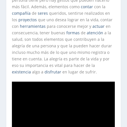
persona tiene pero hay gestos que pueden hacerlo
más fácil. Además, elementos como
contar
con la
compañía
de
seres
queridos, sentirse realizados en
los
proyectos
que uno desea lograr en la vida, contar
con
herramientas
para conocerse mejor y
actuar
en
consecuencia, tener buenas
formas
de
atención
a la
salud, son todos elementos que contribuyen a la
alegría de una persona y que la pueden hacer durar
incluso mucho más de lo que uno mismo registra o
tiene en cuenta. La alegría es parte de la vida y por
eso su importancia es vital para hacer de la
existencia
algo a
disfrutar
en lugar de sufrir.