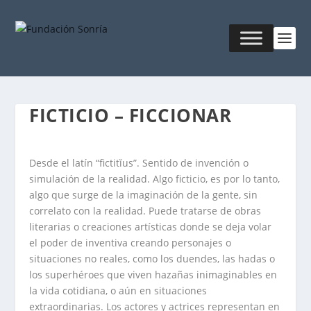
FICTICIO – FICCIONAR
Desde el latín “fictitĭus”. Sentido de invención o
simulación de la realidad. Algo ficticio, es por lo tanto,
algo que surge de la imaginación de la gente, sin
correlato con la realidad. Puede tratarse de obras
literarias o creaciones artísticas donde se deja volar
el poder de inventiva creando personajes o
situaciones no reales, como los duendes, las hadas o
los superhéroes que viven hazañas inimaginables en
la vida cotidiana, o aún en situaciones
extraordinarias. Los actores y actrices representan en