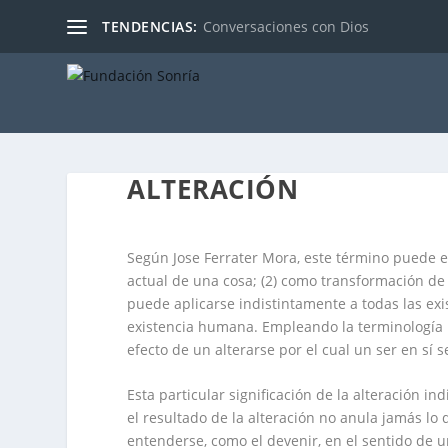
TENDENCIAS:
Conversaciones con Dios
ALTERACIÓN
Según Jose Ferrater Mora, este término puede e
actual de una cosa; (2) como transformación de u
puede aplicarse indistintamente a todas las ex
existencia humana. Empleando la terminología h
efecto de un alterarse por el cual un ser en sí 
Esta particular significación de la alteración i
el resultado de la alteración no anula jamás lo 
entenderse, como el devenir, en el sentido de u