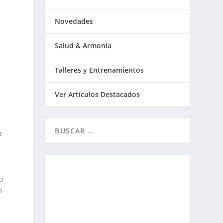
Novedades
,
Salud & Armonía
l
Talleres y Entrenamientos
Ver Artículos Destacados
e
e
o
o