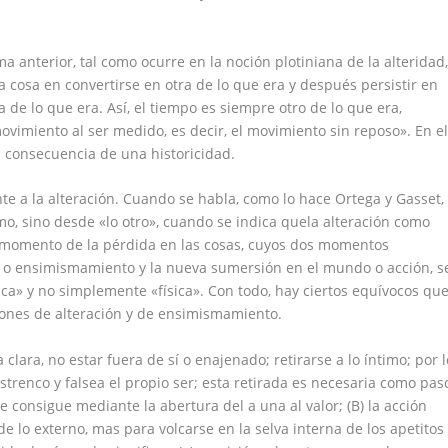
ma anterior, tal como ocurre en la noción plotiniana de la alteridad
 cosa en convertirse en otra de lo que era y después persistir en
 de lo que era. Así, el tiempo es siempre otro de lo que era,
vimiento al ser medido, es decir, el movimiento sin reposo». En e
la consecuencia de una historicidad.
te a la alteración. Cuando se habla, como lo hace Ortega y Gasset,
mo, sino desde «lo otro», cuando se indica quela alteración como
r momento de la pérdida en las cosas, cuyos dos momentos
ad o ensimismamiento y la nueva sumersión en el mundo o acción, s
rica» y no simplemente «física». Con todo, hay ciertos equívocos qu
ciones de alteración y de ensimismamiento.
 clara, no estar fuera de sí o enajenado; retirarse a lo íntimo; por l
strenco y falsea el propio ser; esta retirada es necesaria como pas
se consigue mediante la abertura del a una al valor; (B) la acción
e lo externo, mas para volcarse en la selva interna de los apetitos