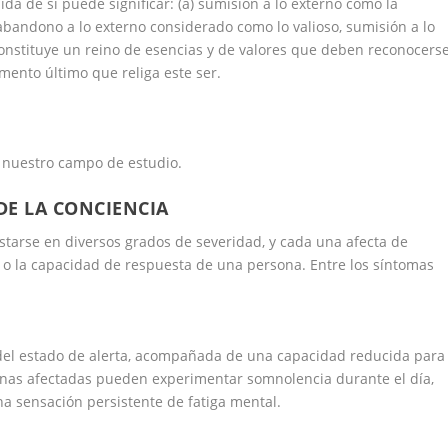
ida de sí puede significar: (a) sumisión a lo externo como la
 abandono a lo externo considerado como lo valioso, sumisión a lo
constituye un reino de esencias y de valores que deben reconocers
ento último que religa este ser.
 nuestro campo de estudio.
DE LA CONCIENCIA
starse en diversos grados de severidad, y cada una afecta de
n o la capacidad de respuesta de una persona. Entre los síntomas
del estado de alerta, acompañada de una capacidad reducida para
onas afectadas pueden experimentar somnolencia durante el día,
na sensación persistente de fatiga mental.