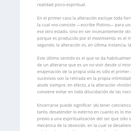
realidad psico-espiritual.
En el primer caso la alteración excluye toda for
la cual «no consiste —escribe Plotino— para una
ese otro estado, sino en ser incesantemente otra
porque es producido por el movimiento; es el mo
segundo, la alteración es, en última instancia, 
Este último sentido es el que se da habitualmen
de un alterarse que es un no vivir desde sí mis
enajenación de la propia vida es sólo el prime
sucesivos son la retirada en la propia intimid
alude siempre, en efecto, a la alteración «histó
conviene evitar en toda dilucidación de las no
Encerrarse puede significar: (A) tener conciencia
tanto, desatender lo externo en cuanto es lo mo
previo a una espiritualización del ser que sólo 
mecánica de la obsesión, en la cual se desatiend