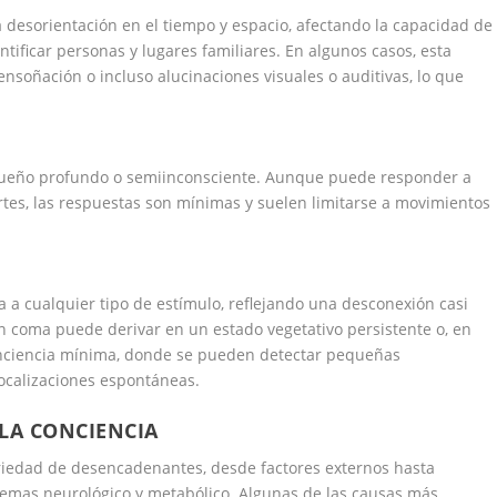
a desorientación en el tiempo y espacio, afectando la capacidad de
ificar personas y lugares familiares. En algunos casos, esta
nsoñación o incluso alucinaciones visuales o auditivas, lo que
 sueño profundo o semiinconsciente. Aunque puede responder a
rtes, las respuestas son mínimas y suelen limitarse a movimientos
ta a cualquier tipo de estímulo, reflejando una desconexión casi
 coma puede derivar en un estado vegetativo persistente o, en
onciencia mínima, donde se pueden detectar pequeñas
ocalizaciones espontáneas.
 LA CONCIENCIA
ariedad de desencadenantes, desde factores externos hasta
emas neurológico y metabólico. Algunas de las causas más