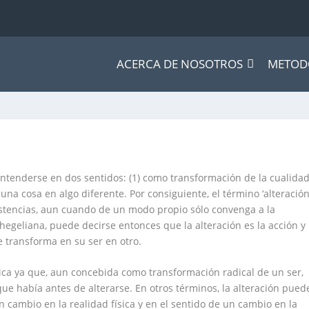
ACERCA DE NOSOTROS
METOD
ntenderse en dos sentidos: (1) como transformación de la cualida
na cosa en algo diferente. Por consiguiente, el término ‘alteración
istencias, aun cuando de un modo propio sólo convenga a la
egeliana, puede decirse entonces que la alteración es la acción y
se transforma en su ser en otro.
ndica ya que, aun concebida como transformación radical de un ser,
que había antes de alterarse. En otros términos, la alteración pued
n cambio en la realidad física y en el sentido de un cambio en la