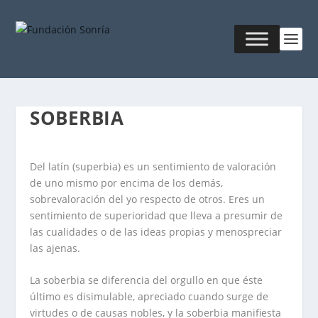
SOBERBIA
Del latín (superbia) es un sentimiento de valoración
de uno mismo por encima de los demás,
sobrevaloración del yo respecto de otros. Eres un
sentimiento de superioridad que lleva a presumir de
las cualidades o de las ideas propias y menospreciar
las ajenas.
La soberbia se diferencia del orgullo en que éste
último es disimulable, apreciado cuando surge de
virtudes o de causas nobles, y la soberbia manifiesta