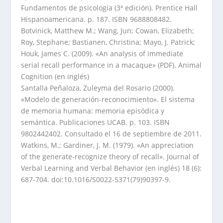
Fundamentos de psicología (3ª edición). Prentice Hall
Hispanoamericana. p. 187. ISBN 9688808482.
Botvinick, Matthew M.; Wang, Jun; Cowan, Elizabeth;
Roy, Stephane; Bastianen, Christina; Mayo, J. Patrick;
Houk, James C. (2009). «An analysis of immediate
serial recall performance in a macaque» (PDF). Animal
Cognition (en inglés)
Santalla Peñaloza, Zuleyma del Rosario (2000).
«Modelo de generación-reconocimiento». El sistema
de memoria humana: memoria episódica y
semántica. Publicaciones UCAB. p. 103. ISBN
9802442402. Consultado el 16 de septiembre de 2011.
Watkins, M.; Gardiner, J. M. (1979). «An appreciation
of the generate-recognize theory of recall». Journal of
Verbal Learning and Verbal Behavior (en inglés) 18 (6):
687-704. doi:10.1016/S0022-5371(79)90397-9.