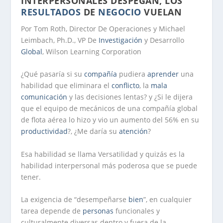
INTERPERSONALES DESPEGAN, LOS
RESULTADOS
DE
NEGOCIO
VUELAN
Por Tom Roth, Director De Operaciones y Michael
Leimbach, Ph.D., VP De
Investigación
y Desarrollo
Global
, Wilson Learning Corporation
¿Qué pasaría si su
compañía
pudiera
aprender
una
habilidad que eliminara el
conflicto
, la
mala
comunicación
y las decisiones lentas? y ¿Si le dijera
que el equipo de mecánicos de una compañía global
de flota aérea lo hizo y vio un aumento del 56% en su
productividad
?, ¿Me daría su
atención
?
Esa habilidad se llama Versatilidad y quizás es la
habilidad interpersonal más poderosa que se puede
tener.
La exigencia de “desempeñarse
bien
”, en cualquier
tarea depende de
personas
funcionales y
culturalmente diversas dentro y fuera de la