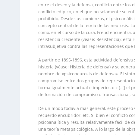
entre el deseo y la defensa, conflicto entre los 
conflicto edípico, en el que no solamente se en
prohibido. Desde sus comienzos, el psicoanálisi
concepto central de la teoría de las neurosis. L
cómo, en el curso de la cura, Freud encuentra,
resistencia creciente (véase: Resistencia); esta
intrasubjetiva contra las representaciones que F
A partir de 1895-1896, esta actividad defensiva
histeria (véase: Histeria de defensa) y se gener
nombre de «psiconeurosis de defensa». El sínto
compromiso entre dos grupos de representacio
forma igualmente actual e imperiosa: « […] el pr
de formación de compromiso o transaccional, se
De un modo todavía más general, este proceso s
recuerdo encubridor, etc. Si bien el conflicto c
psicoanalítica y resulta relativamente fácil de 
una teoría metapsicológica. A lo largo de la ob