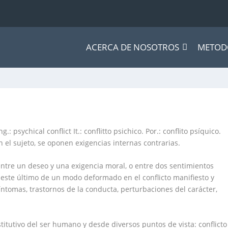
ACERCA DE NOSOTROS
METOD
g.: psychical conflict It.: conflitto psichico. Por.: conflito psíquico.
n el sujeto, se oponen exigencias internas contrarias.
 entre un deseo y una exigencia moral, o entre dos sentimientos
 este último de un modo deformado en el conflicto manifiesto y
ntomas, trastornos de la conducta, perturbaciones del carácter,
stitutivo del ser humano y desde diversos puntos de vista: conflicto