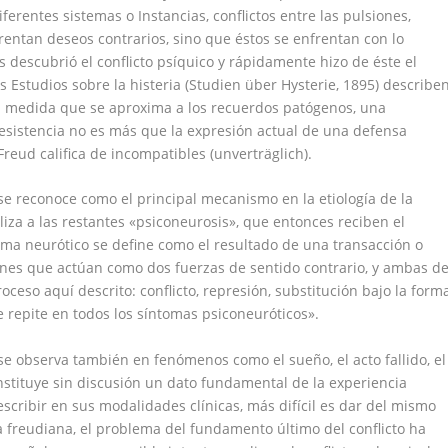
diferentes sistemas o Instancias, conflictos entre las pulsiones,
frentan deseos contrarios, sino que éstos se enfrentan con lo
s descubrió el conflicto psíquico y rápidamente hizo de éste el
os Estudios sobre la histeria (Studien über Hysterie, 1895) describe
 a medida que se aproxima a los recuerdos patógenos, una
 resistencia no es más que la expresión actual de una defensa
reud califica de incompatibles (unverträglich).
 se reconoce como el principal mecanismo en la etiología de la
aliza a las restantes «psiconeurosis», que entonces reciben el
ma neurótico se define como el resultado de una transacción o
nes que actúan como dos fuerzas de sentido contrario, y ambas d
oceso aquí descrito: conflicto, represión, substitución bajo la form
 repite en todos los síntomas psiconeuróticos».
e observa también en fenómenos como el sueño, el acto fallido, el
onstituye sin discusión un dato fundamental de la experiencia
describir en sus modalidades clínicas, más difícil es dar del mismo
ra freudiana, el problema del fundamento último del conflicto ha