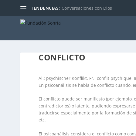
TENDENCIAS:
Conversaciones con Dios
CONFLICTO
Al.: psychischer Konflikt. Fr.: conflit psychique. In
En psicoanálisis se habla de conflicto cuando, e
El conflicto puede ser manifiesto (por ejemplo,
contradictorios) o latente, pudiendo expresarse
traducirse especialmente por la formación de sí
etc.
El psicoanálisis considera el conflicto como con