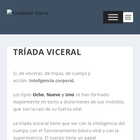
TRÍADA VICERAL
Si, de visceras, de tripas, de cuerpo y
acción.
Inteligencia corporal.
Los tipos
Ocho
,
Nueve
y
Uno
se han formado
mayormente en torno a distorsiones de sus instintos,
que son la raíz de su fuerza vital.
La tríada visceral tiene que ver con la inteligencia del
cuerpo, con el funcionamiento básico vital y con la
supervivencia. El cuerpo tiene un papel