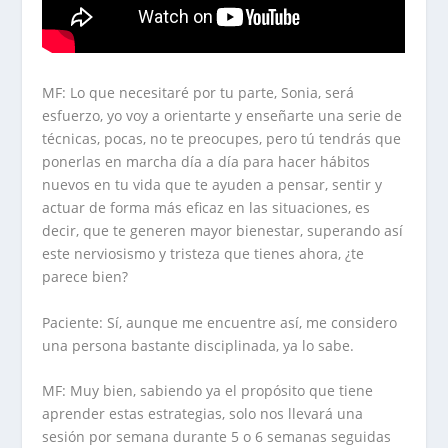
MF: Lo que necesitaré por tu parte, Sonia, será
esfuerzo, yo voy a orientarte y enseñarte una serie de
técnicas, pocas, no te preocupes, pero tú tendrás que
ponerlas en marcha día a día para hacer hábitos
nuevos en tu vida que te ayuden a pensar, sentir y
actuar de forma más eficaz en las situaciones, es
decir, que te generen mayor bienestar, superando así
este nerviosismo y tristeza que tienes ahora, ¿te
parece bien?
Paciente: Sí, aunque me encuentre así, me considero
una persona bastante disciplinada, ya lo sabe.
MF: Muy bien, sabiendo ya el propósito que tiene
aprender estas estrategias, solo nos llevará una
sesión por semana durante 5 o 6 semanas seguidas