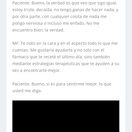
Paciente: Bueno, la verdad es que veo que sigo igual,
estoy triste, decaída, no tengo ganas de hacer nada, y
por otra parte, con cualquier cosita de nada me
pongo nerviosa o incluso me enfado. No me
encuentro bien, la verdad.
MF: Te noto en la cara y en el aspecto todo lo que me
cuentas. Me gustaría ayudarte y no solo con el
fármaco que te receté el último día, sino también
mediante estrategias terapéuticas que te ayuden a su
vez a encontrarte mejor.
Paciente: Bueno, si es para sentirme mejor, lo que
usted me diga.