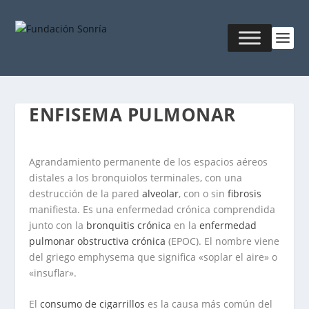
ENFISEMA PULMONAR
Agrandamiento permanente de los espacios aéreos
distales a los bronquiolos terminales, con una
destrucción de la pared
alveolar
, con o sin
fibrosis
manifiesta. Es una enfermedad crónica comprendida
junto con la
bronquitis crónica
en la
enfermedad
pulmonar obstructiva crónica
(EPOC). El nombre viene
del griego
emphysema
que significa «soplar el aire» o
«insuflar».
El
consumo de cigarrillos
es la causa más común del