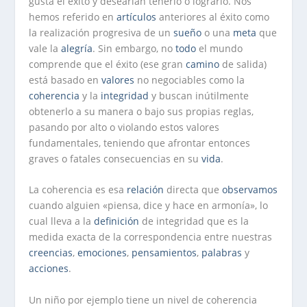
gusta el éxito y desearían tenerlo o lograrlo. Nos
hemos referido en
artículos
anteriores al éxito como
la realización progresiva de un
sueño
o una
meta
que
vale la
alegría
. Sin embargo, no
todo
el mundo
comprende que el éxito (ese gran
camino
de salida)
está basado en
valores
no negociables como la
coherencia
y la
integridad
y buscan inútilmente
obtenerlo a su manera o bajo sus propias reglas,
pasando por alto o violando estos valores
fundamentales, teniendo que afrontar entonces
graves o fatales consecuencias en su
vida
.
La coherencia es esa
relación
directa que
observamos
cuando alguien «piensa, dice y hace en armonía», lo
cual lleva a la
definición
de integridad que es la
medida exacta de la correspondencia entre nuestras
creencias
,
emociones
,
pensamientos
,
palabras
y
acciones
.
Un niño por ejemplo tiene un nivel de coherencia