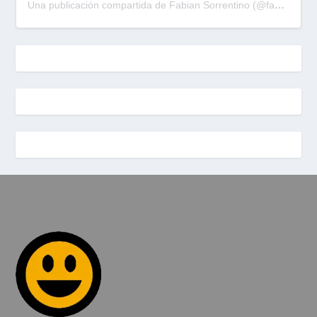
Una publicación compartida de Fabian Sorrentino (@fabiansonria)