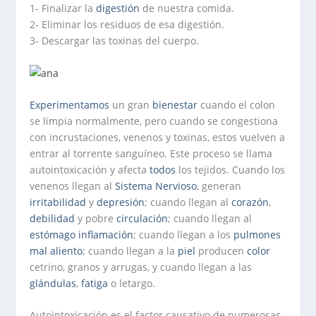
1- Finalizar la
digestión
de nuestra comida.
2- Eliminar los residuos de esa digestión.
3- Descargar las toxinas del cuerpo.
Experimentamos
un gran
bienestar
cuando el colon
se limpia normalmente, pero cuando se congestiona
con incrustaciones, venenos y toxinas, estos vuelven a
entrar al torrente sanguíneo. Este proceso se llama
autointoxicación y afecta
todos
los tejidos. Cuando los
venenos llegan al
Sistema Nervioso
, generan
irritabilidad
y
depresión
; cuando llegan al
corazón
,
debilidad
y pobre
circulación
; cuando llegan al
estómago
inflamación
; cuando llegan a los
pulmones
mal aliento
; cuando llegan a la
piel
producen
color
cetrino, granos y arrugas, y cuando llegan a las
glándulas
,
fatiga
o letargo.
Autointoxicación es el factor causativo de numerosas