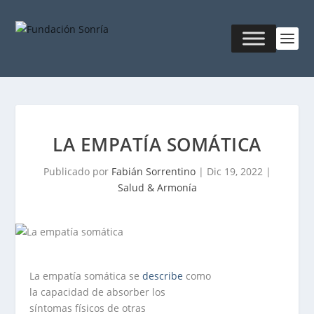
LA EMPATÍA SOMÁTICA
Publicado por
Fabián Sorrentino
|
Dic 19, 2022
|
Salud & Armonía
La empatía somática se
describe
como
la capacidad de absorber los
síntomas físicos de otras