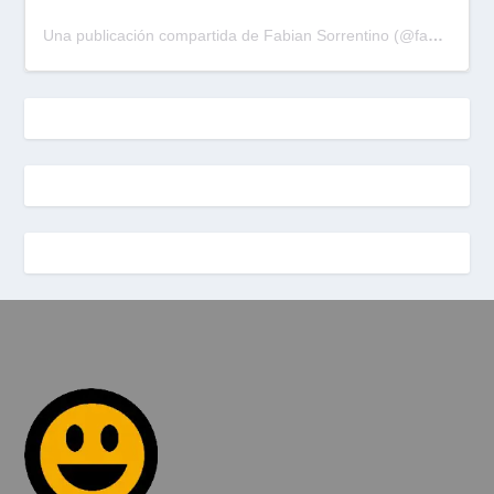
Una publicación compartida de Fabian Sorrentino (@fabiansonria)