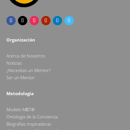
Organización
Acerca de Nosotros
Noticias
¿Necesitas un Mentor?
Ser un Mentor
Metodología
Modelo MƐT®
Ontología de la Conciencia
Biografías Inspiradoras