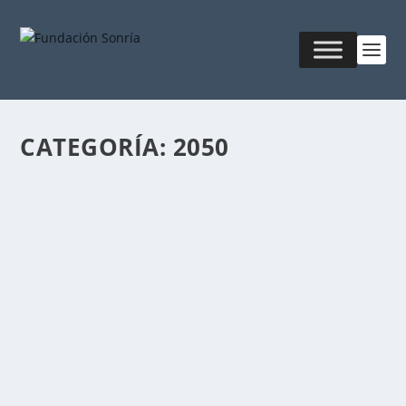
CATEGORÍA:
2050
NO NOS ESTÁN GOBERNANDO, NOS ESTÁN
PROGRAMANDO
Publicado por
Fabián Sorrentino
|
Feb 23, 2026
|
2050
El siglo XXI reveló una verdad incómoda: el poder ya
no se ejerce desde un trono, sino desde un...
LEER MÁS