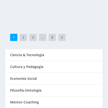
tejido vivo transitará hacia 2030 un umbral sin...
LEER MÁS
1
2
3
…
8
Ciencia & Tecnología
Cultura y Pedagogía
Economía Social
Filosofía-Ontología
Mentor-Coaching