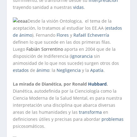
sufrimiento, se transforme desde su
interpretación
trayendo sanidad a nuestras
vidas
.
Desde la visión Ontologica, el tema de la
aceptación, lo tratamos al estudiar los EE.AA (
estados
de ánimo
). Fernando
Flores
y
Rafaél Echeverría
definen lo que sucede en las dos primeras filas.
Luego
Fabián Sorrentino
aporta en 2004 que de la
disposición de Indiferencia (
ignorancia
sin
animosidad de lo que nos sucede) surgen otros dos
estados
de
ánimo
: la
Negligencia
y la
Apatía
.
La mirada de Dianética, por Ronald
Hubbard
.
Dianética, autodefinida por la Cienciología como la
Ciencia Moderna de la Salud Mental, es para nuestra
interpretación una disciplina que abarca diversas
areas de las humanidades y las
transforma
en
definiciones útiles y precisas para abordar
problemas
psicosomáticos.