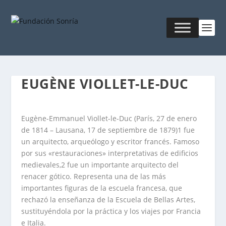
EUGÈNE VIOLLET-LE-DUC
Eugène-Emmanuel Viollet-le-Duc (París, 27 de enero
de 1814 – Lausana, 17 de septiembre de 1879)1 fue
un arquitecto, arqueólogo y escritor francés. Famoso
por sus «restauraciones» interpretativas de edificios
medievales,2 fue un importante arquitecto del
renacer gótico. Representa una de las más
importantes figuras de la escuela francesa, que
rechazó la enseñanza de la Escuela de Bellas Artes,
sustituyéndola por la práctica y los viajes por Francia
e Italia.