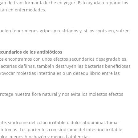
an de transformar la leche en yogur. Esto ayuda a reparar los
ertan en enfermedades.
len tener menos gripes y resfriados y, si los contraen, sufren
ecundarios de los antibióticos
s encontramos con unos efectos secundarios desagradables.
bacterias dañinas, también destruyen las bacterias beneficiosas
ovocar molestias intestinales o un desequilibrio entre las
rotege nuestra flora natural y nos evita los molestos efectos
nte, síndrome del colon irritable o dolor abdominal, tomar
síntomas. Los pacientes con síndrome del intestino irritable
lor, menos hinchazón y menos flatulencias