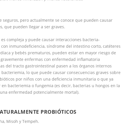
te seguros, pero actualmente se conoce que pueden causar
s, que pueden llegar a ser graves.
l es compleja y puede causar interacciones bacteria-
 con inmunodeficiencia,
síndrome del intestino corto
,
catéteres
rdíaca
y bebés prematuros, pueden estar en mayor riesgo de
s gravemente enfermas con
enfermedad inflamatoria
ias del tracto gastrointestinal pasen a los órganos internos
a
bacteriemia
, lo que puede causar consecuencias graves sobre
bióticos por niños con una
deficiencia inmunitaria
o que ya
 en bacteriemia o
fungemia
(es decir, bacterias u hongos en la
s (una enfermedad potencialmente mortal).
ATURALMENTE PROBIÓTICOS
cha, Misoh y Tempeh.