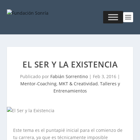
EL SER Y LA EXISTENCIA
Publicado por
Fabián Sorrentino
|
Feb 3, 2016
|
Mentor-Coaching
,
MKT & Creatividad
,
Talleres y
Entrenamientos
Este tema es el puntapié inicial para el comienzo de
tu carrera, ya que es técnicamente imposible