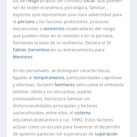
los de
riesgo
propios del contexto
social
: que pueden
ser de orden económico, psicológico, familiar…
aspectos que representan una clara adversidad para
la
persona
y los factores protectores: procesos,
mecanismos o
elementos
moderadores del riesgo
que pueden estar en el contexto o en la persona,
formando la base de la resiliencia. Declara el Dr
Fabián Sorrentino
en su entrenamiento para
Mentores
.
En los personales, se distinguen características
ligadas al
temperamento
, particularidades cognitivas
y afectivas; factores
familiares
tales como el ambiente
familiar cálido y sin discordias, padres
estimuladores, estructura familiar sin
disfuncionalidades principales y factores
socioculturales, entre ellos, el
sistema
educativo (Kotliarenco y col. 1996). Estos factores
actúan como un escudo para favorecer el desarrollo
de quienes parecían sin esperanzas de
superación