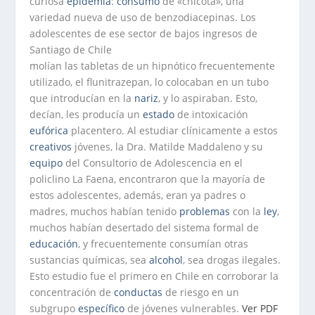
curiosa
epidemia
:
consumo
de «chicota», una
variedad nueva de uso de benzodiacepinas. Los
adolescentes de ese sector de bajos ingresos de
Santiago de Chile
molían las tabletas de un hipnótico frecuentemente
utilizado, el flunitrazepan, lo colocaban en un tubo
que introducían en la
nariz
, y lo aspiraban. Esto,
decían, les producía un
estado
de intoxicación
eufórica
placentero. Al estudiar clínicamente a estos
creativos
jóvenes, la Dra. Matilde Maddaleno y su
equipo
del Consultorio de Adolescencia en el
policlino La Faena, encontraron que la mayoría de
estos adolescentes, además, eran ya padres o
madres, muchos habían tenido
problemas
con la
ley
,
muchos habían desertado del sistema formal de
educación
, y frecuentemente consumían otras
sustancias químicas, sea
alcohol
, sea drogas ilegales.
Esto estudio fue el primero en Chile en corroborar la
concentración de
conductas
de riesgo en un
subgrupo
específico
de jóvenes vulnerables.
Ver PDF