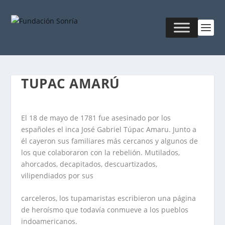
TUPAC AMARÚ
El 18 de mayo de 1781 fue asesinado por los
españoles el inca José Gabriel Túpac Amaru. Junto a
él cayeron sus familiares más cercanos y algunos de
los que colaboraron con la rebelión. Mutilados,
ahorcados, decapitados, descuartizados,
vilipendiados por sus
carceleros, los tupamaristas escribieron una página
de heroísmo que todavía conmueve a los pueblos
indoamericanos.