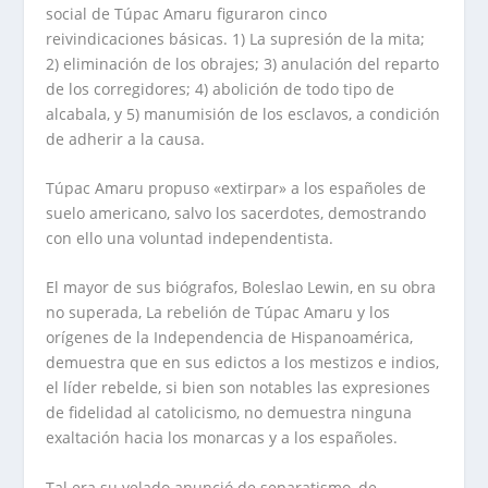
social de Túpac Amaru figuraron cinco
reivindicaciones básicas. 1) La supresión de la mita;
2) eliminación de los obrajes; 3) anulación del reparto
de los corregidores; 4) abolición de todo tipo de
alcabala, y 5) manumisión de los esclavos, a condición
de adherir a la causa.
Túpac Amaru propuso «extirpar» a los españoles de
suelo americano, salvo los sacerdotes, demostrando
con ello una voluntad independentista.
El mayor de sus biógrafos, Boleslao Lewin, en su obra
no superada, La rebelión de Túpac Amaru y los
orígenes de la Independencia de Hispanoamérica,
demuestra que en sus edictos a los mestizos e indios,
el líder rebelde, si bien son notables las expresiones
de fidelidad al catolicismo, no demuestra ninguna
exaltación hacia los monarcas y a los españoles.
Tal era su velado anunció de separatismo, de