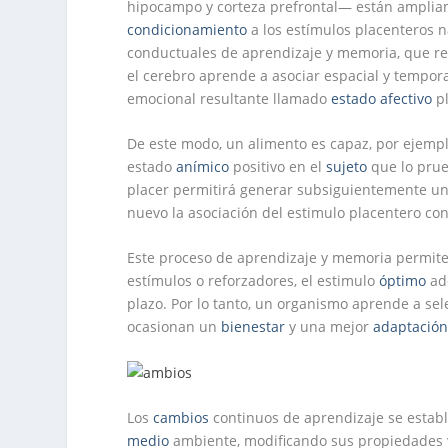
hipocampo y corteza prefrontal— están amplia
condicionamiento
a los estímulos placenteros na
conductuales de aprendizaje y memoria, que re
el cerebro aprende a asociar espacial y tempor
emocional resultante llamado
estado
afectivo
pl
De este modo, un alimento es capaz, por ejemp
estado
anímico
positivo en el
sujeto
que lo prue
placer permitirá generar subsiguientemente u
nuevo la asociación del estimulo placentero con
Este proceso de aprendizaje y memoria permit
estímulos o reforzadores, el estimulo
óptimo
ad
plazo. Por lo tanto, un organismo aprende a se
ocasionan un
bienestar
y una mejor
adaptació
Los
cambios
continuos de aprendizaje se estab
medio
ambiente, modificando sus propiedades 