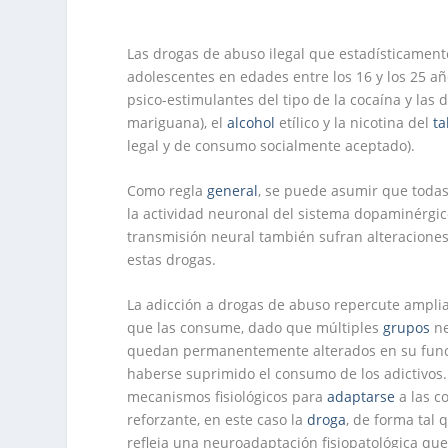
Las drogas de abuso ilegal que estadísticame
adolescentes en edades entre los 16 y los 25 año
psico-estimulantes del tipo de la cocaína y las 
mariguana), el
alcohol
etílico y la nicotina del
t
legal y de consumo socialmente aceptado).
Como regla
general
, se puede asumir que todas
la actividad neuronal del sistema dopaminérgic
transmisión neural también sufran alteracione
estas drogas.
La adicción a drogas de abuso repercute amplia
que las consume, dado que múltiples
grupos
ne
quedan permanentemente alterados en su funci
haberse suprimido el consumo de los adictivos.
mecanismos fisiológicos para
adaptarse
a las c
reforzante, en este caso la
droga
, de forma tal 
refleja una neuroadaptación fisiopatológica qu