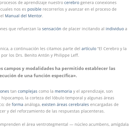
 procesos de aprendizaje nuestro
cerebro
genera conexiones
s cuales nos es
posible
recorrerlos y avanzar en el proceso de
 el
Manual del Mentor
.
iones que refuerzan la
sensación
de placer incitando al
individuo
a
ica, a continuación les citamos parte del
artículo
“El Cerebro y la
 por los Drs. Benito Antón y Philippe Leff.
tes campos y modalidades ha permitido establecer las
jecución de una función específica».
iones
tan
complejas
como la
memoria
y el aprendizaje, son
hipocampo, la corteza del lóbulo temporal y algunas áreas
co; de
forma
análoga,
existen
áreas cerebrales
encargadas de
acer y del reforzamiento de las respuestas placenteras.
 comprenden el área ventrotegmental — núcleo acumbens, amígdala