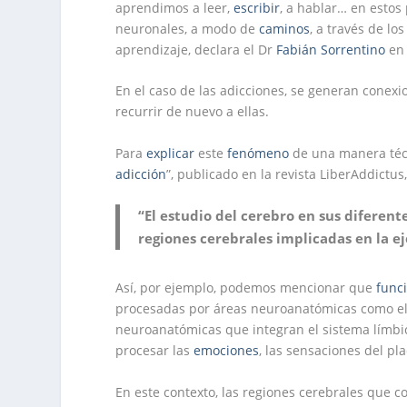
aprendimos a leer,
escribir
, a hablar… en estos
neuronales, a modo de
caminos
, a través de lo
aprendizaje, declara el Dr
Fabián Sorrentino
en
En el caso de las adicciones, se generan conex
recurrir de nuevo a ellas.
Para
explicar
este
fenómeno
de una manera técn
adicción
”, publicado en la revista LiberAddictus,
“El estudio del cerebro en sus diferen
regiones cerebrales implicadas en la e
Así, por ejemplo, podemos mencionar que
func
procesadas por áreas neuroanatómicas como el 
neuroanatómicas que integran el sistema límbi
procesar las
emociones
, las sensaciones del pl
En este contexto, las regiones cerebrales que