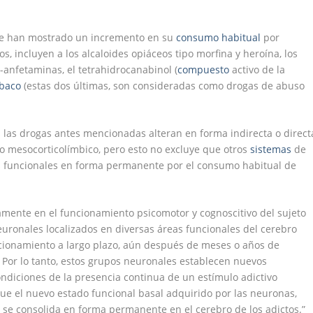
nte han mostrado un incremento en su
consumo
habitual
por
s, incluyen a los alcaloides opiáceos tipo morfina y heroína, los
d-anfetaminas, el tetrahidrocanabinol (
compuesto
activo de la
abaco
(estas dos últimas, son consideradas como drogas de abuso
 las drogas antes mencionadas alteran en forma indirecta o direct
o mesocorticolímbico, pero esto no excluye que otros
sistemas
de
s funcionales en forma permanente por el consumo habitual de
mente en el funcionamiento psicomotor y cognoscitivo del sujeto
uronales localizados en diversas áreas funcionales del cerebro
onamiento a largo plazo, aún después de meses o años de
 Por lo tanto, estos grupos neuronales establecen nuevos
ondiciones de la presencia continua de un estímulo adictivo
que el nuevo estado funcional basal adquirido por las neuronas,
e se consolida en forma permanente en el cerebro de los adictos.”