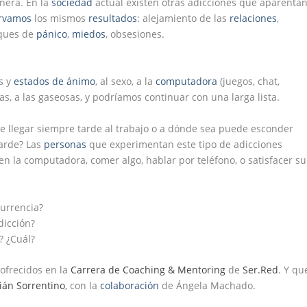
era. En la
sociedad
actual existen otras adicciones que aparenta
rvamos
los mismos
resultados
: alejamiento de las
relaciones
,
aques de
pánico
,
miedos
, obsesiones.
s y
estados de ánimo
, al sexo, a la
computadora
(juegos, chat,
inas, a las gaseosas, y podríamos continuar con una larga lista.
e llegar siempre tarde al trabajo o a dónde sea puede esconder
tarde? Las
personas
que experimentan este tipo de adicciones
n la computadora, comer algo, hablar por teléfono, o satisfacer su
urrencia?
dicción?
? ¿Cuál?
ofrecidos en la
Carrera de Coaching & Mentoring
de
Ser.Red
. Y qu
ián Sorrentino
, con la
colaboración
de Ángela Machado.