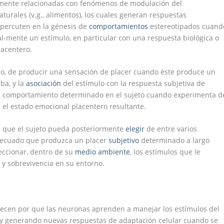
mente relacionadas con fenómenos de modulación del
turales (v.g., alimentos), los cuales generan respuestas
percuten en la génesis de
comportamientos
estereotipados cuand
al-mente un estímulo, en particular con una respuesta biológica o
acentero.
lo, de producir una sensación de placer cuando éste produce un
ba, y la
asociación
del estímulo con la respuesta subjetiva de
n comportamiento determinado en el sujeto cuando experimenta d
 el estado emocional placentero resultante.
e que el sujeto pueda posteriormente
elegir
de entre varios
ecuado que produzca un placer
subjetivo
determinado a largo
leccionar, dentro de su
medio ambiente
, los estímulos que le
n
y sobrevivencia en su entorno.
lecen por que las neuronas aprenden a manejar los estímulos del
y generando nuevas respuestas de adaptación celular cuando se