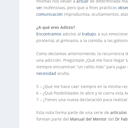
mismas nos llevan a
actuar
de determinada man
ser
inofensivas, pero que a fines prácticos
obse
comunicación
improductiva, ocultamientos, at
¿
A qué eres Adicto?
Encontramos
adictos al
trabajo
, a sus emocione
piratería), al gimnasio, a la comida, a las golos
Como decíamos anteriormente, la recurrencia d
una adicción. Pregúntate ¿Qué me hace llegar 
siempre encuentran “un ratito más” para jugar e
necesidad
oculta.
5 – ¿Qué me hace caer siempre en la misma rec
6 – ¿Qué Posibilidades te abre y te cierra esta A
7 – ¿Tienes una nueva declaración para realizar
Esta nota forma parte de una serie de
artículos
forman parte del
Manual del Mentor
del
Dr Fab