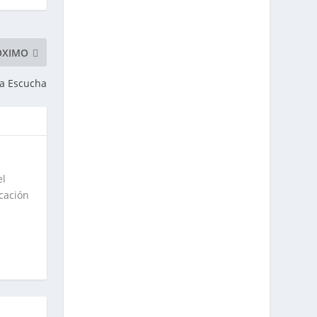
ÓXIMO
la Escucha
el
cación