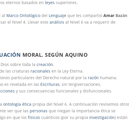
pios eternos basados en
leyes
superiores.
d al
Marco Ontológico
del
Lenguaje
que les compartió
Amar
Bazán
ar el Nivel 4. Llevar este
análisis
al Nivel 6 va a requerir de
UACIÓN
MORAL. SEGÚN AQUINO
e Dios sobre toda la
creación
.
 de las criaturas
racionales
en la Ley Eterna.
nes particulares del Derecho natural por la
razón
humana.
omo es revelada en las
Escrituras
, sin tergiversaciones.
acciones
y sus consecuencias funcionales y disfuncionales.
na
ontología
ética
propia del Nivel 6. A continuación revisemos otro
ante ver que las
personas
que niegan la importancia ética se
algo en que los
físicos
cuánticos (por su propia
investigación
) están