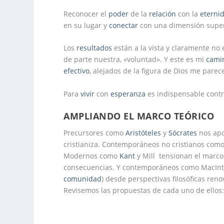
Reconocer el
poder
de la
relación
con la
eterni
en su lugar y
conectar
con una dimensión superi
Los
resultados
están a la vista y claramente no
de parte nuestra, «voluntad». Y este es mi
cami
efectivo
, alejados de la figura de Dios me pare
Para
vivir
con
esperanza
es indispensable cont
AMPLIANDO EL MARCO TEÓRICO
Precursores como
Aristóteles
y
Sócrates
nos apo
cristianiza. Contemporáneos no cristianos como
Modernos como
Kant
y Mill tensionan el marco 
consecuencias. Y contemporáneos como MacIn
comunidad
) desde perspectivas filosóficas ren
Revisemos las propuestas de cada uno de ellos