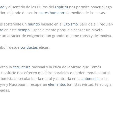
dad
y el sentido de los Frutos del
Espíritu
nos permite poner al ego
or, dejando de ser los
seres
humanos
la medida de las cosas.
 es sostenible un
mundo
basado en el
Egoísmo
. Salir de allí requier
no
en este
tiempo
. Especialmente porque alcanzar un Nivel 5
ce un atractor de exigencias tan grande, que me cansa y desmotiva.
ribuir desde
conductas
éticas.
rtan la
estructura
racional y la ética de la virtud que Tomás
 Confucio nos ofrecen modelos paralelos de orden moral natural.
tomista al secularizar la moral y centrarla en la
autonomía
o las
tyre y Nussbaum: recuperan
elementos
tomistas (virtud, teleología,
ovadas.
: