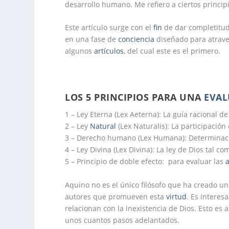
desarrollo humano. Me refiero a ciertos princi
Este artículo surge con el
fin
de dar completitu
en una fase de
conciencia
diseñado para atraves
algunos
artículos
, del cual este es el primero.
LOS 5 PRINCIPIOS PARA UNA
EVAL
1 – Ley Eterna (Lex Aeterna): La guía racional d
2 – Ley
Natural
(Lex Naturalis): La participación
3 – Derecho humano (Lex Humana): Determinacio
4 – Ley Divina (Lex Divina): La ley de Dios tal c
5 – Principio de doble efecto: para evaluar las
Aquino no es el único filósofo que ha creado u
autores que promueven esta
virtud
. Es interes
relacionan con la inexistencia de Dios. Esto es 
unos cuantos pasos adelantados.