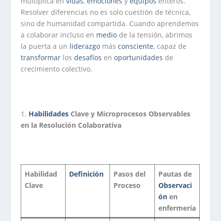
multiplica en
vidas
,
emociones
y
equipos
enteros.
Resolver diferencias no es solo cuestión de técnica,
sino de humanidad compartida. Cuando aprendemos
a colaborar incluso en
medio
de la tensión, abrimos
la puerta a un
liderazgo
más
consciente
, capaz de
transformar
los
desafíos
en
oportunidades
de
crecimiento colectivo.
1.
Habilidades
Clave y Microprocesos Observables
en la Resolución Colaborativa
Habilidad
Definición
Pasos del
Pautas de
Clave
Proceso
Observaci
ón
en
enfermería