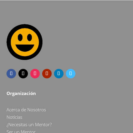
Organización
Acerca de Nosotros
Noticias
¿Necesitas un Mentor?
Ser un Mentor