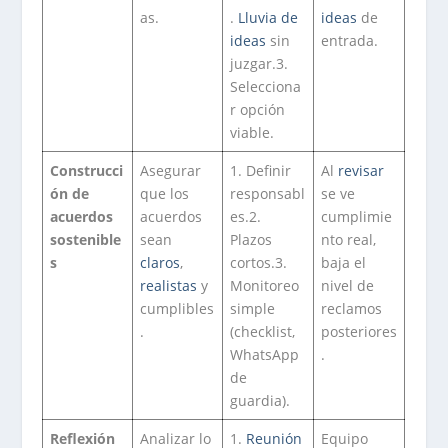
as.
.
Lluvia de
ideas
de
ideas
sin
entrada.
juzgar.3.
Selecciona
r opción
viable.
Construcci
Asegurar
1. Definir
Al
revisar
ón de
que los
responsabl
se ve
acuerdos
acuerdos
es.2.
cumplimie
sostenible
sean
Plazos
nto real,
s
claros
,
cortos.3.
baja el
realistas
y
Monitoreo
nivel de
cumplibles
simple
reclamos
.
(checklist,
posteriores
WhatsApp
.
de
guardia).
Reflexión
Analizar lo
1.
Reunión
Equipo