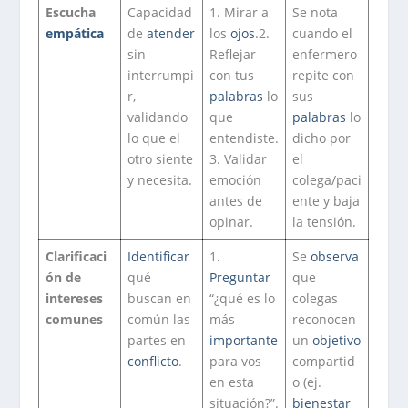
Escucha
Capacidad
1. Mirar a
Se nota
empática
de
atender
los
ojos
.2.
cuando el
sin
Reflejar
enfermero
interrumpi
con tus
repite con
r,
palabras
lo
sus
validando
que
palabras
lo
lo que el
entendiste.
dicho por
otro siente
3. Validar
el
y necesita.
emoción
colega/paci
antes de
ente y baja
opinar.
la tensión.
Clarificaci
Identificar
1.
Se
observa
ón de
qué
Preguntar
que
intereses
buscan en
“¿qué es lo
colegas
comunes
común las
más
reconocen
partes en
importante
un
objetivo
conflicto
.
para vos
compartid
en esta
o (ej.
situación?”.
bienestar