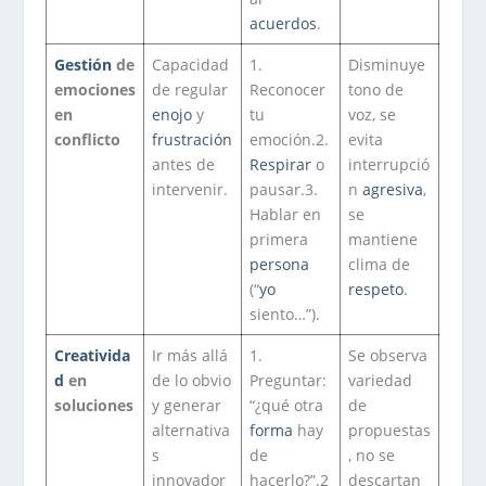
acuerdos
.
Gestión
de
Capacidad
1.
Disminuye
emociones
de regular
Reconocer
tono de
en
enojo
y
tu
voz, se
conflicto
frustración
emoción.2.
evita
antes de
Respirar
o
interrupció
intervenir.
pausar.3.
n
agresiva
,
Hablar en
se
primera
mantiene
persona
clima de
(“
yo
respeto
.
siento…”).
Creativida
Ir más allá
1.
Se observa
d
en
de lo obvio
Preguntar:
variedad
soluciones
y generar
“¿qué otra
de
alternativa
forma
hay
propuestas
s
de
, no se
innovador
hacerlo?”.2
descartan