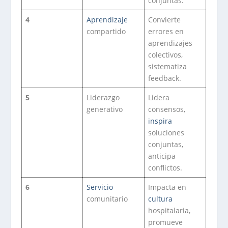
conjuntas.
4
Aprendizaje
Convierte
compartido
errores en
aprendizajes
colectivos,
sistematiza
feedback.
5
Liderazgo
Lidera
generativo
consensos,
inspira
soluciones
conjuntas,
anticipa
conflictos.
6
Servicio
Impacta en
comunitario
cultura
hospitalaria,
promueve