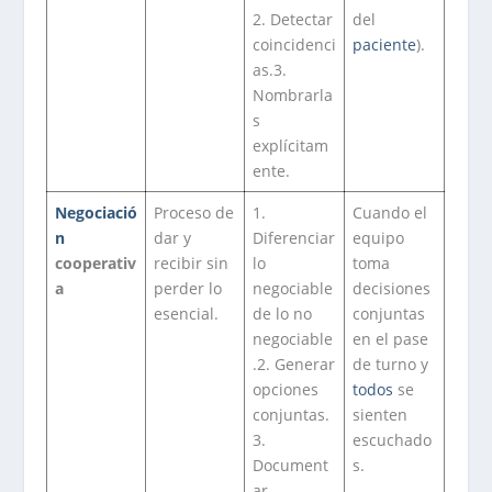
2. Detectar
del
coincidenci
paciente
).
as.3.
Nombrarla
s
explícitam
ente.
Negociació
Proceso de
1.
Cuando el
n
dar y
Diferenciar
equipo
cooperativ
recibir sin
lo
toma
a
perder lo
negociable
decisiones
esencial.
de lo no
conjuntas
negociable
en el pase
.2. Generar
de turno y
opciones
todos
se
conjuntas.
sienten
3.
escuchado
Document
s.
ar