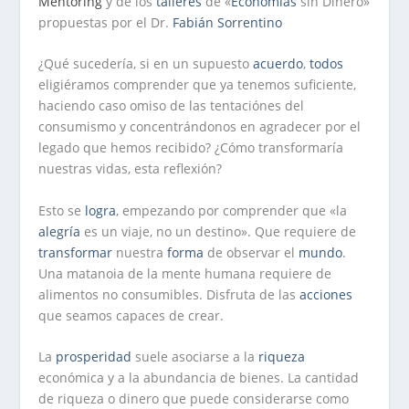
Mentoring
y de los
talleres
de «
Economías
sin Dinero»
propuestas por el Dr.
Fabián Sorrentino
¿Qué sucedería, si en un supuesto
acuerdo
,
todos
eligiéramos comprender que ya tenemos suficiente,
haciendo caso omiso de las tentaciónes del
consumismo y concentrándonos en agradecer por el
legado que hemos recibido? ¿Cómo transformaría
nuestras vidas, esta reflexión?
Esto se
logra
, empezando por comprender que «la
alegría
es un viaje, no un destino». Que requiere de
transformar
nuestra
forma
de observar el
mundo
.
Una matanoia de la mente humana requiere de
alimentos no consumibles. Disfruta de las
acciones
que seamos capaces de crear.
La
prosperidad
suele asociarse a la
riqueza
económica y a la abundancia de bienes. La cantidad
de riqueza o dinero que puede considerarse como