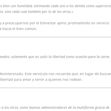
es bien con humildad, estimando cada uno a los demás como superiore
o, sino cada cual también por lo de los otros.»
y a preocuparnos por el bienestar ajeno, promoviendo un servicio
ta hacia el bien común.
amados; solamente que no uséis la libertad como ocasión para la carne,
 desinteresado. Este versículo nos recuerda que, en lugar de busca
libertad para amar y servir a quienes nos rodean.
o a los otros, como buenos administradores de la multiforme gracia de