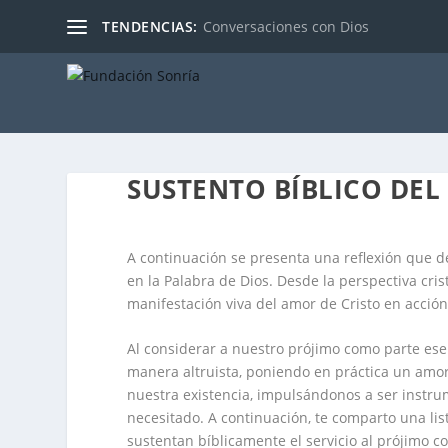
TENDENCIAS:
Conversaciones con Dios
SUSTENTO BÍBLICO DEL
A continuación se presenta una reflexión que d
en la Palabra de Dios. Desde la perspectiva cri
manifestación viva del amor de Cristo en acción
Al considerar a nuestro prójimo como parte ese
manera altruista, poniendo en práctica un amor 
nuestra existencia, impulsándonos a ser instr
necesitado. A continuación, te comparto una l
sustentan bíblicamente el servicio al prójimo c