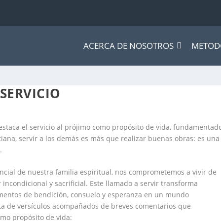
ACERCA DE NOSOTROS
METOD
 SERVICIO
estaca el servicio al prójimo como propósito de vida, fundamentad
stiana, servir a los demás es más que realizar buenas obras: es una
.
ncial de nuestra familia espiritual, nos comprometemos a vivir de
incondicional y sacrificial. Este llamado a servir transforma
umentos de bendición, consuelo y esperanza en un mundo
ista de versículos acompañados de breves comentarios que
omo propósito de vida: