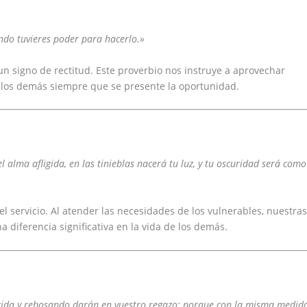
ndo tuvieres poder para hacerlo.»
 un signo de rectitud. Este proverbio nos instruye a aprovechar
 los demás siempre que se presente la oportunidad.
l alma afligida, en las tinieblas nacerá tu luz, y tu oscuridad será como
l servicio. Al atender las necesidades de los vulnerables, nuestra
diferencia significativa en la vida de los demás.
cida y rebosando darán en vuestro regazo; porque con la misma medid