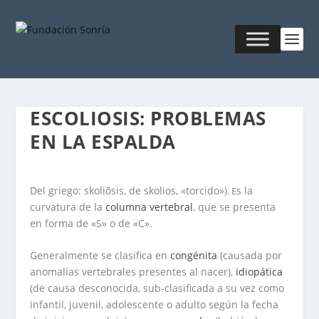
ESCOLIOSIS: PROBLEMAS
EN LA ESPALDA
Del griego:
skoliōsis
, de
skolios
, «torcido»)
s la
. E
curvatura de la
columna vertebral
, que se presenta
en forma de «S» o de «C».
Generalmente se clasifica en
congénita
(causada por
anomalías vertebrales presentes al nacer),
idiopática
(de causa desconocida, sub-clasificada a su vez como
infantil, juvenil, adolescente o adulto según la fecha