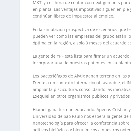
MKT, ya es hora de
contar
con
next-gen bots
para 
en planta. Las ventajas impositivas siguen en pie 
continúan libres de
impuestos
al empleo.
En la simulación prospectiva de escenarios que le
pueden ver como las
empresas
del
grupo
están l
óptima en la región, a solo 3 meses del
acuerdo
c
La gente de YPF está lista para firmar un acuerd
incorporar una de nuestras patentes en su planta
Los
bacteriófagos de Alytix
ganan terreno en las g
Frente
a un contexto internacional favorable, el I
ampliar la piscicultura, consolidando las iniciati
Exequiel en otros organismos públicos y privados
Hiamet
gana terreno
educando
. Apenas Cristian 
Universidad
de Sao Paulo nos espera la gente de 
nanotecnología
para ofrecer la conferencia sobre
aditivos biológicos y bioquímicos a nuestros
poten