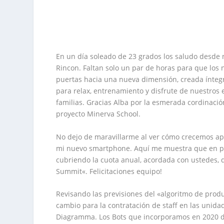
​En un día soleado de 23 grados los saludo desde
Rincon
. Faltan solo un par de horas para que los 
puertas hacia una nueva dimensión, creada ínte
para
relax, entrenamiento y disfrute
de nuestros
familias
.
Gracias
Alba por la esmerada cordinación
proyecto Minerva School
.
No dejo de maravillarme al ver cómo crecemos
ap
mi nuevo smartphone.
Aquí me muestra que en p
cubriendo la
cuota anual, acordada
con ustedes, d
Summit
«. Felicitaciones equipo!
Revisando
las previsiones del «
algoritmo de produ
cambio
para la contratación de staff en las unida
Diagramma. Los
Bots que incorporamos en 2020
d