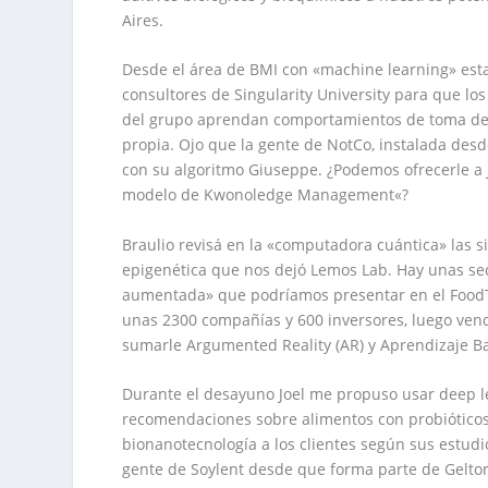
Aires
.
Desde el área de
BMI
con «
machine learning
» es
consultores de
Singularity University
para que los
del grupo
aprendan comportamientos
de toma de 
propia.
Ojo
que la
gente de NotCo
, instalada des
con su
algoritmo Giuseppe
. ¿Podemos ofrecerle a
modelo de Kwonoledge Management
«?
Braulio revisá en la «
computadora cuántica
» las 
epigenética
que nos dejó
Lemos Lab
. Hay unas se
aumentada
» que podríamos presentar en el
Food
unas 2300 compañías y 600 inversores, luego ven
sumarle
Argumented Reality
(AR) y
Aprendizaje B
Durante el desayuno Joel me propuso usar
deep l
recomendaciones sobre
alimentos con probiótico
bionanotecnología
a los clientes según sus estudi
gente de Soylent
desde que
forma
parte de
Gelto