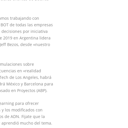
tamos
trabajando
con
 BOT de todas las empresas
decisiones por iniciativa
de
2019 en Argentina
lidera
Jeff Bezos
, desde «
nuestro
simulaciones
sobre
cuencias en «
realidad
Tech de Los Angeles,
habrá
drá
México
y
Barcelona
para
asado en Proyectos
(ABP).
earning
para ofrecer
s
y los
modificados con
os de ADN. Fijate que la
r
aprendió mucho del tema.