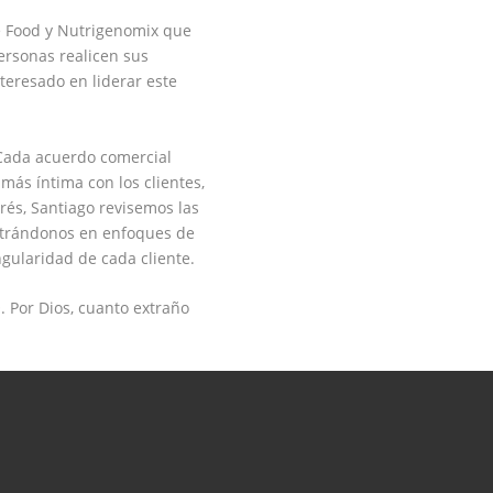
 Food
y
Nutrigenomix
que
ersonas
realicen sus
teresado en liderar este
 Cada
acuerdo comercial
 más íntima
con los clientes,
rés, Santiago revisemos las
trándonos en
enfoques
de
ngularidad de cada
cliente
.
Q
. Por Dios, cuanto extraño