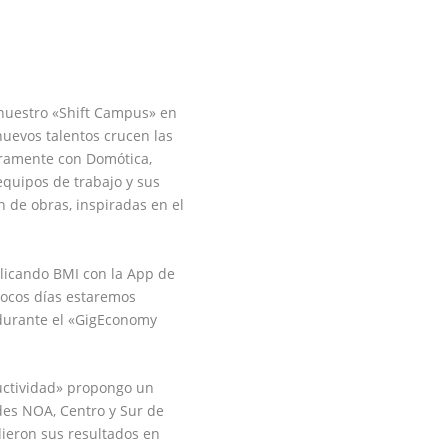
 nuestro «Shift Campus»
en
nuevos talentos crucen las
gramente con
Domótica
,
equipos
de trabajo y sus
 de obras, inspiradas en el
licando BMI
con la App de
ocos días estaremos
urante el «
GigEconomy
ctividad
»
propongo
un
des NOA, Centro y Sur de
ieron sus
resultados
en