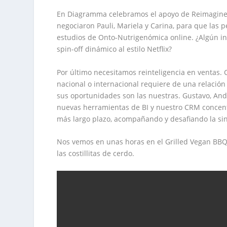
En Diagramma celebramos el
apoyo
de
Reimagine
negociaron Pauli, Mariela y Carina, para que las
p
estudios de Onto-Nutrigenómica online. ¿Algún in
spin-off dinámico
al
estilo Netflix
?
Por último
necesitamos
reinteligencia
en
ventas
.
nacional o internacional requiere de una
relación
sus
oportunidades
son las nuestras. Gustavo, And
nuevas
herramientas de BI
y
nuestro CRM
concen
más largo plazo, acompañando y desafiando la si
Nos vemos en unas horas en el
Grilled Vegan BB
las costillitas de cerdo.