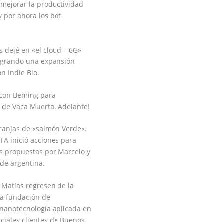
mejorar la
productividad
y por ahora los bot
s dejé en «
el cloud – 6G
»
ogrando una expansión
on
Indie Bio
.
o con Beming para
 de Vaca Muerta. Adelante!
ranjas de «
salmón Verde
«.
NTA inició
acciones
para
vas propuestas por Marcelo y
 de argentina.
y Matías regresen de la
la
fundación de
 nanotecnología aplicada en
ciales
clientes de Buenos