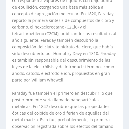
corresponden a vapores de líquidos con bajo punto
de ebullición, otorgando una base más sólida al
concepto de agregación molecular. En 1820, Faraday
reportó la primera síntesis de compuestos de cloro y
carbono, el hexacloroetano (C2Cl6) y el
tetracloroetileno (C2Cl4), publicando sus resultados al
año siguiente. Faraday también descubrió la
composición del clatrato hidrato de cloro, que había
sido descubierto por Humphry Davy en 1810. Faraday
es también responsable del descubrimiento de las
leyes de la electrólisis y de introducir términos como
ánodo, cátodo, electrodo e ion, propuestos en gran
parte por William Whewell.
Faraday fue también el primero en descubrir lo que
posteriormente sería llamado nanopartículas
metálicas. En 1847 descubrió que las propiedades
ópticas del coloide de oro diferían de aquellas del
metal macizo. Esta fue, probablemente, la primera
observación registrada sobre los efectos del tamaño