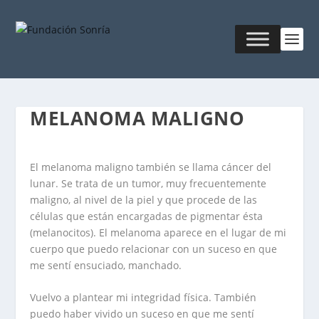
MELANOMA MALIGNO
El melanoma maligno también se llama cáncer del
lunar. Se trata de un tumor, muy frecuentemente
maligno, al nivel de la piel y que procede de las
células que están encargadas de pigmentar ésta
(melanocitos). El melanoma aparece en el lugar de mi
cuerpo que puedo relacionar con un suceso en que
me sentí ensuciado, manchado.
Vuelvo a plantear mi integridad física. También
puedo haber vivido un suceso en que me sentí