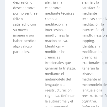
depresión o
alegría y la
alegría y la
desesperanza,
esperanza,
satisfacción,
por no sentirse
mediante técnicas
mediante
feliz o
como la
técnicas como l
satisfecho con
meditación, la
meditación, la
su nueva
intercesión, el
intercesión, el
imagen o por
mindfulness la
mindfulness o e
haber perdido
oración activa.
tapping.
algo valioso
Identificar y
Identificar y
para ellos.
modificar las
modificar las
creencias
creencias
irracionales que
irracionales qu
generan la tristeza,
generan la
mediante el
tristeza,
metamodelo del
mediante el
lenguaje o la
metamodelo de
reestructuración
lenguaje o la
cognitiva. Reforzar
reestructuració
la autoestima y el
cognitiva.
valor personal,
Reforzar la