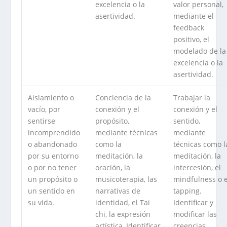
excelencia o la
valor personal,
asertividad.
mediante el
feedback
positivo, el
modelado de la
excelencia o la
asertividad.
Aislamiento o
Conciencia de la
Trabajar la
vacío, por
conexión y el
conexión y el
sentirse
propósito,
sentido,
incomprendido
mediante técnicas
mediante
o abandonado
como la
técnicas como l
por su entorno
meditación, la
meditación, la
o por no tener
oración, la
intercesión, el
un propósito o
musicoterapia, las
mindfulness o e
un sentido en
narrativas de
tapping.
su vida.
identidad, el Tai
Identificar y
chi, la expresión
modificar las
artística, Identificar
creencias