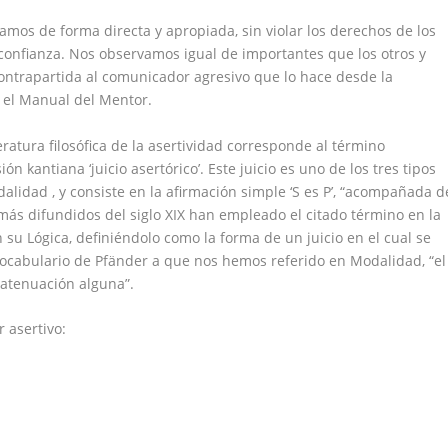
os de forma directa y apropiada, sin violar los derechos de los
confianza. Nos observamos igual de importantes que los otros y
ontrapartida al comunicador agresivo que lo hace desde la
n el Manual del Mentor.
eratura filosófica de la asertividad corresponde al término
n kantiana ‘juicio asertórico’. Este juicio es uno de los tres tipos
alidad , y consiste en la afirmación simple ‘S es P’, “acompañada d
s más difundidos del siglo XIX han empleado el citado término en la
u Lógica, definiéndolo como la forma de un juicio en el cual se
 vocabulario de Pfänder a que nos hemos referido en Modalidad, “el
n atenuación alguna”.
 asertivo: