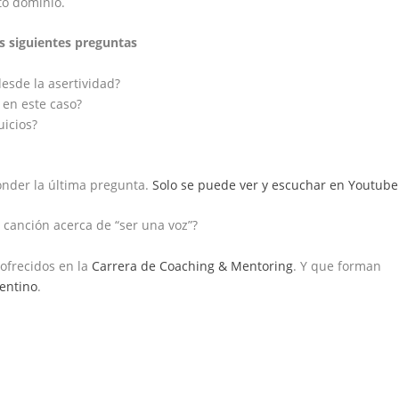
uto dominio.
as siguientes preguntas
esde la asertividad?
 en este caso?
uicios?
onder la última pregunta.
Solo se puede ver y escuchar en Youtube
a canción acerca de “ser una voz”?
ofrecidos en la
Carrera de Coaching & Mentoring
. Y que forman
rentino
.