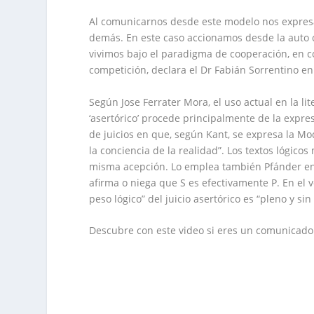
Al comunicarnos desde este modelo nos expresam
demás. En este caso accionamos desde la auto 
vivimos bajo el paradigma de cooperación, en c
competición, declara el Dr Fabián Sorrentino e
Según Jose Ferrater Mora, el uso actual en la lit
‘asertórico’ procede principalmente de la expresió
de juicios en que, según Kant, se expresa la Mod
la conciencia de la realidad”. Los textos lógico
misma acepción. Lo emplea también Pfánder en s
afirma o niega que S es efectivamente P. En el
peso lógico” del juicio asertórico es “pleno y si
Descubre con este video si eres un comunicador