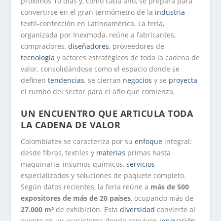
próximos 10 días y, como cada año, se prepara para
convertirse en el gran termómetro de la
industria
textil‑confección en Latinoamérica. La feria,
organizada por Inexmoda, reúne a fabricantes,
compradores,
diseñadores
, proveedores de
tecnología
y actores estratégicos de toda la cadena de
valor, consolidándose como el espacio donde se
definen
tendencias
, se cierran
negocios
y se
proyecta
el rumbo del sector para el año que comienza.
UN ENCUENTRO QUE ARTICULA TODA
LA CADENA DE VALOR
Colombiatex se caracteriza por su
enfoque
integral:
desde fibras, textiles y
materias
primas hasta
maquinaria, insumos químicos,
servicios
especializados y soluciones de paquete completo.
Según datos recientes, la feria reúne a
más de 500
expositores de más de 20 países
, ocupando más de
27.000 m²
de exhibición. Esta
diversidad
convierte al
evento en un ecosistema donde conviven
innovación
,