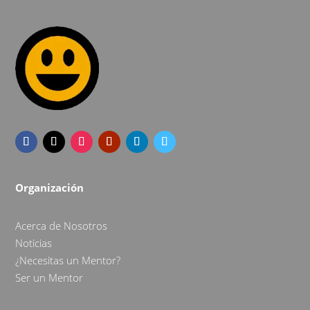
Organización
Acerca de Nosotros
Noticias
¿Necesitas un Mentor?
Ser un Mentor