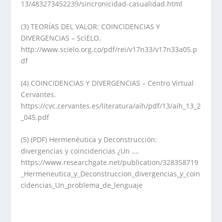
13/483273452239/sincronicidad-casualidad.html
(3) TEORÍAS DEL VALOR: COINCIDENCIAS Y
DIVERGENCIAS – SciELO.
http://www.scielo.org.co/pdf/rei/v17n33/v17n33a05.p
df
(4) COINCIDENCIAS Y DIVERGENCIAS – Centro Virtual
Cervantes.
https://cvc.cervantes.es/literatura/aih/pdf/13/aih_13_2
_045.pdf
(5) (PDF) Hermenéutica y Deconstrucción:
divergencias y coincidencias ¿Un ….
https://www.researchgate.net/publication/328358719
_Hermeneutica_y_Deconstruccion_divergencias_y_coin
cidencias_Un_problema_de_lenguaje