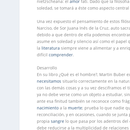
nietzscheana: el
amor
fati. Dado que la filosof
soledad, se tomará a éste como aspecto centra
Una vez expuesto el pensamiento de estos filóso
Narciso, de Sor Juana Inés de la Cruz, auto sac
debido a que dentro de ella podemos encontr
asume en soledad y silencio así como el papel 
la
literatura
siempre viene a alimentar y a enriq
difícil
comprender
.
Desarrollo
En su libro ¿Qué es el hombre?, Martin Buber 
necesitamos
situarlo correctamente en la natu
con las demás cosas y a su vez desciframos el 
ya no debe verse como un objeto a estudiar, s
ante esa finitud también se reconoce como frág
nacimiento
a la
muerte
; prueba lo que nadie qu
reconciliación, y en ocasiones, cuando se junta
propia
sangre
lo que pasa por los adentros del
debe reducirse a la multiplicidad de relacione