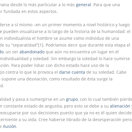
mana desde lo más particular a lo más
general
. Para que una
ar fundada en estos aspectos.
erse a sí mismo –en un primer momento a nivel histórico y luego
 pueden visualizarse a lo largo de la historia de la humanidad: el
ción individualista el hombre se asume como individuo de una
de su “separatidad”[1]. Podríamos decir que durante esta etapa el
do
, un ser
abandonado
que aún no encuentra un lugar en el
dividualidad y soledad. Sin embargo la soledad lo hace sumirse
ión. Para poder lidiar con dicho estado hace uso de la
io contra lo que le provoca el
darse cuenta
de su soledad. Cabe
o supone una desviación, como resultado de ésta surge la
ad.
ualidad y pasa a sumergirse en un
grupo
, con lo cual también pierd
un constante estado de angustia, pero esto se debe a su
alienación
reocuparse por sus decisiones puesto que ya no es él quien decide
erniente a su vida. Cree haberse librado de la desesperación pero
de
ilusión
.