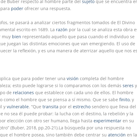
ía de Buber respecto al hombre parte del
sujeto
que se encuentra e
l para
poder
ofrecer una respuesta.
fos, se pasará a analizar ciertos fragmentos tomados de El Divino
ramental escrito en 1689. La
razón
por la cual se analiza esta obra e
ar muy
bien
representado aquello que pasa cuando el individuo se
que juegan las distintas emociones que van emergiendo. El uso de
uecer la reflexión, y es una manera de aterrizar aquello que nos e
explica que para poder tener una
visión
completa del hombre
raleza; esto puede lograrse si lo comparamos con los demás
seres
tipo de
relaciones
que establece con cada uno de ellos. El hombre
ino como el hombre que se piensa a sí mismo. Que se sabe
finito
, y
il y
vulnerable
. “Que
transita
por el
estrecho
sendero que lleva del
e no sea él puede probar: la lucha con el destino, la rebelión y la
 por elección con otro ser humano, llega hasta
experimentar
en su
 otro” (Buber, 2018, pp.20-21).La búsqueda por una respuesta no
s que el hombre posea, sino también debe centrar su
atención
en l