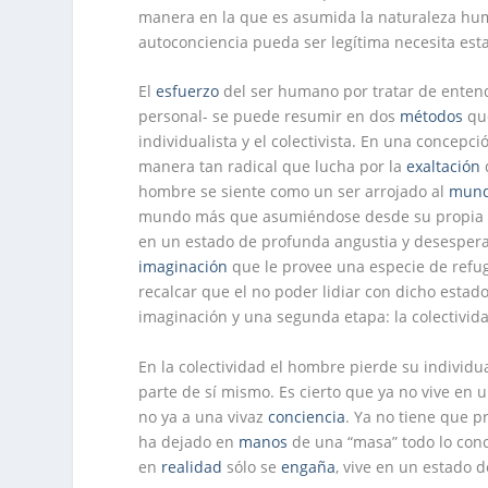
manera en la que es asumida la naturaleza hu
autoconciencia pueda ser legítima necesita est
El
esfuerzo
del ser humano por tratar de entend
personal- se puede resumir en dos
métodos
que
individualista y el colectivista. En una concep
manera tan radical que lucha por la
exaltación
hombre se siente como un ser arrojado al
mun
mundo más que asumiéndose desde su propia in
en un estado de profunda angustia y desesperac
imaginación
que le provee una especie de refug
recalcar que el no poder lidiar con dicho estad
imaginación y una segunda etapa: la colectivid
En la colectividad el hombre pierde su individ
parte de sí mismo. Es cierto que ya no vive en 
no ya a una vivaz
conciencia
. Ya no tiene que p
ha dejado en
manos
de una “masa” todo lo conc
en
realidad
sólo se
engaña
, vive en un estado 