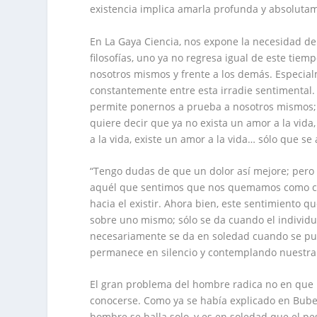
existencia implica amarla profunda y absolutam
En La Gaya Ciencia, nos expone la necesidad d
filosofías, uno ya no regresa igual de este tie
nosotros mismos y frente a los demás. Especial
constantemente entre esta irradie sentimental.
permite ponernos a prueba a nosotros mismos; l
quiere decir que ya no exista un amor a la vida
a la vida, existe un amor a la vida… sólo que s
“Tengo dudas de que un dolor así mejore; pero 
aquél que sentimos que nos quemamos como con
hacia el existir. Ahora bien, este sentimiento qu
sobre uno mismo; sólo se da cuando el individu
necesariamente se da en soledad cuando se p
permanece en silencio y contemplando nuestra 
El gran problema del hombre radica no en que n
conocerse. Como ya se había explicado en Buber
hombre se halla solo, y es en soledad que el p