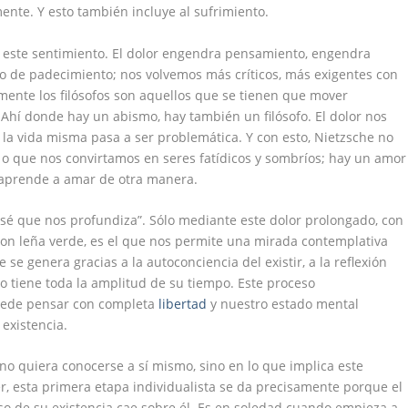
ente. Y esto también incluye al sufrimiento.
e este sentimiento. El dolor engendra pensamiento, engendra
mpo de padecimiento; nos volvemos más críticos, más exigentes con
mente los filósofos son aquellos que se tienen que mover
 Ahí donde hay un abismo, hay también un filósofo. El dolor nos
a vida misma pasa a ser problemática. Y con esto, Nietzsche no
, o que nos convirtamos en seres fatídicos y sombríos; hay un amor
e aprende a amar de otra manera.
sé que nos profundiza”. Sólo mediante este dolor prolongado, con
 leña verde, es el que nos permite una mirada contemplativa
e se genera gracias a la autoconciencia del existir, a la reflexión
o tiene toda la amplitud de su tiempo. Este proceso
uede pensar con completa
libertad
y nuestro estado mental
existencia.
o quiera conocerse a sí mismo, sino en lo que implica este
, esta primera etapa individualista se da precisamente porque el
eso de su existencia cae sobre él. Es en soledad cuando empieza a