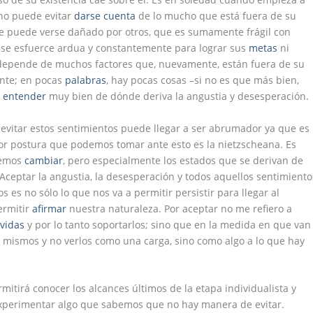
 no puede evitar
darse cuenta
de lo mucho que está fuera de su
ue puede verse dañado por otros, que es sumamente frágil con
se esfuerce ardua y constantemente para lograr sus
metas
ni
 depende de muchos factores que, nuevamente, están fuera de su
ante; en pocas
palabras
, hay pocas cosas –si no es que más bien,
e
entender
muy bien de dónde deriva la angustia y desesperación.
evitar estos sentimientos puede llegar a ser abrumador ya que es
or postura que podemos tomar ante esto es la nietzscheana. Es
demos
cambiar
, pero especialmente los estados que se derivan de
Aceptar la angustia, la desesperación y todos aquellos sentimiento
 es no sólo lo que nos va a permitir persistir para llegar al
ermitir
afirmar
nuestra naturaleza. Por aceptar no me refiero a
s
vidas
y por lo tanto soportarlos; sino que en la medida en que van
 mismos y no verlos como una carga, sino como algo a lo que hay
mitirá conocer los alcances últimos de la etapa individualista y
xperimentar algo que sabemos que no hay manera de evitar.