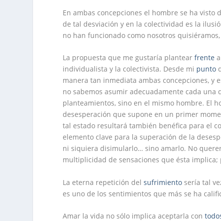
En ambas concepciones el hombre se ha visto d
de tal desviación y en la colectividad es la il
no han funcionado como nosotros quisiéramos,
La propuesta que me gustaría plantear
frente
a
individualista y la colectivista. Desde mi
punto
d
manera tan inmediata ambas concepciones, y e
no sabemos asumir adecuadamente cada una de 
planteamientos, sino en el mismo hombre. El h
desesperación que supone en un primer moment
tal estado resultará también benéfica para el c
elemento clave para la superación de la desespe
ni siquiera disimularlo… sino amarlo. No quere
multiplicidad de sensaciones que ésta implica; 
La eterna repetición del
sufrimiento
sería tal v
es uno de los sentimientos que más se ha calif
Amar la vida no sólo implica aceptarla con
todo