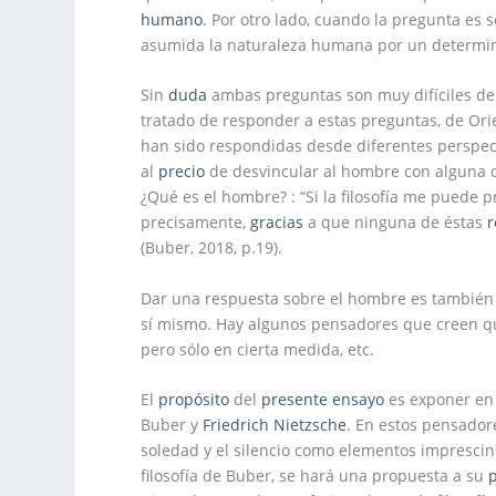
humano
. Por otro lado, cuando la pregunta es
asumida la naturaleza humana por un determin
Sin
duda
ambas preguntas son muy difíciles de
tratado de responder a estas preguntas, de Or
han sido respondidas desde diferentes perspect
al
precio
de desvincular al hombre con alguna ot
¿Qué es el hombre? : “Si la filosofía me puede 
precisamente,
gracias
a que ninguna de éstas
r
(Buber, 2018, p.19).
Dar una respuesta sobre el hombre es tambié
sí mismo. Hay algunos pensadores que creen que
pero sólo en cierta medida, etc.
El
propósito
del
presente
ensayo
es exponer en 
Buber y
Friedrich Nietzsche
. En estos pensador
soledad y el silencio como elementos impresci
filosofía de Buber, se hará una propuesta a su