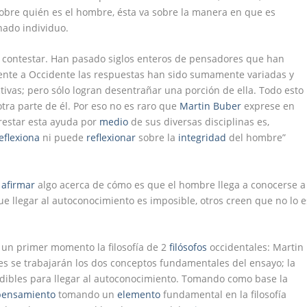
 sobre quién es el hombre, ésta va sobre la manera en que es
ado individuo.
 contestar. Han pasado siglos enteros de pensadores que han
iente a Occidente las respuestas han sido sumamente variadas y
ivas; pero sólo logran desentrañar una porción de ella. Todo esto
ra parte de él. Por eso no es raro que
Martin Buber
exprese en
prestar esta ayuda por
medio
de sus diversas disciplinas es,
eflexiona
ni puede
reflexionar
sobre la
integridad
del hombre”
n
afirmar
algo acerca de cómo es que el hombre llega a conocerse a
 llegar al autoconocimiento es imposible, otros creen que no lo e
un primer momento la filosofía de 2
filósofos
occidentales: Martin
es se trabajarán los dos conceptos fundamentales del ensayo; la
ndibles para llegar al autoconocimiento. Tomando como base la
pensamiento
tomando un
elemento
fundamental en la filosofía