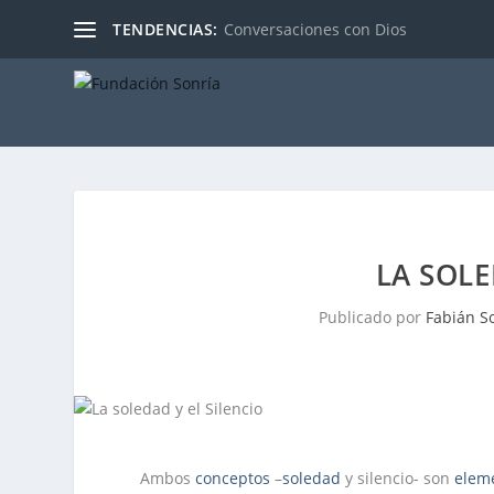
TENDENCIAS:
Conversaciones con Dios
LA SOLE
Publicado por
Fabián S
Ambos
conceptos
–
soledad
y silencio- son
elem