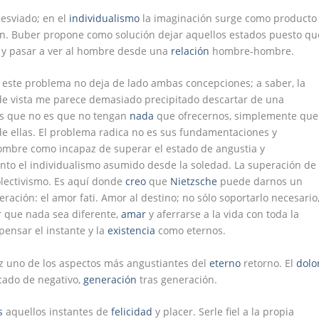
esviado; en el
individualismo
la imaginación surge como producto
usión. Buber propone como solución dejar aquellos estados puesto qu
 y pasar a ver al hombre desde una
relación
hombre-hombre.
 este problema no deja de lado ambas concepciones; a saber, la
e vista me parece demasiado precipitado descartar de una
s que no es que no tengan
nada
que ofrecernos, simplemente que
ellas. El problema radica no es sus fundamentaciones y
ombre como incapaz de superar el estado de angustia y
o el individualismo asumido desde la soledad. La superación de
olectivismo. Es aquí donde
creo
que
Nietzsche
puede darnos un
ración: el amor fati. Amor al destino; no sólo soportarlo necesario
r que nada sea diferente,
amar
y aferrarse a la vida con toda la
pensar el instante y la
existencia
como eternos.
ez uno de los aspectos más angustiantes del
eterno
retorno. El
dolo
icado de negativo,
generación
tras generación.
s
aquellos instantes de
felicidad
y placer. Serle fiel a la propia