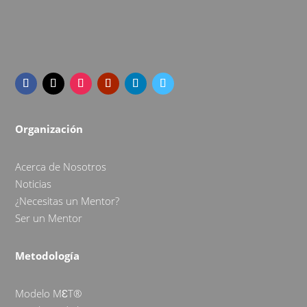
Organización
Acerca de Nosotros
Noticias
¿Necesitas un Mentor?
Ser un Mentor
Metodología
Modelo MƐT®