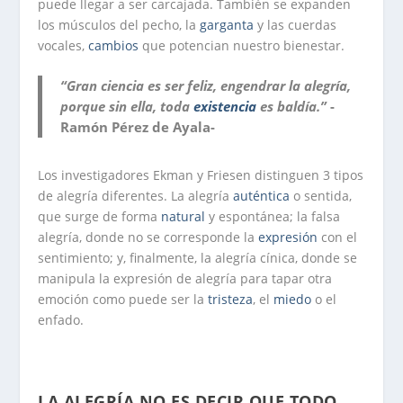
puede llegar a ser carcajada. También se expanden
los músculos del pecho, la
garganta
y las cuerdas
vocales,
cambios
que potencian nuestro bienestar.
“Gran ciencia es ser feliz, engendrar la alegría,
porque sin ella, toda
existencia
es baldía.”
-
Ramón Pérez de Ayala-
Los investigadores Ekman y Friesen distinguen 3 tipos
de alegría diferentes. La alegría
auténtica
o sentida,
que surge de forma
natural
y espontánea; la falsa
alegría, donde no se corresponde la
expresión
con el
sentimiento; y, finalmente, la alegría cínica, donde se
manipula la expresión de alegría para tapar otra
emoción como puede ser la
tristeza
, el
miedo
o el
enfado.
LA ALEGRÍA NO ES DECIR QUE TODO