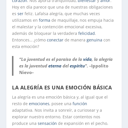
corazón
. Nos aporta tranquilidad,
bienestar
y
amor
.
Hoy en día parece que una de nuestras obligaciones
es
ser
feliz.
La
falsa alegría, que muchas veces
utilizamos en
forma
de maquillaje, nos empuja hacia
el malestar y
la
contención emocional excesiva,
además de bloquear
la
verdadera
felicidad
.
Entonces… ¿cómo
conectar
de manera
genuina
con
esta emoción?
“La juventud es el paraíso de la
vida
, la alegría
es la juventud
eterna
del
espíritu
”.
–
Ippolito
Nievo
–
LA ALEGRÍA ES UNA EMOCIÓN BÁSICA
La alegría es una emoción básica y, al igual que el
resto de
emociones
, posee una
función
adaptativa. Nos invita a sonreír, a curiosear y a
explorar nuestro entorno. Estar contentos nos
produce una
sensación
de expansión en el pecho.