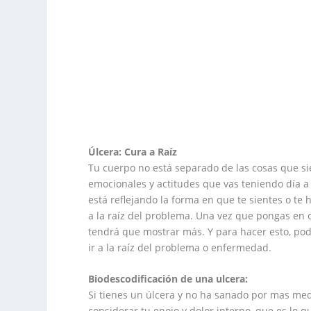
Úlcera: Cura a Raíz
Tu cuerpo no está separado de las cosas que s
emocionales y actitudes que vas teniendo día a dí
está reflejando la forma en que te sientes o te h
a la raíz del problema. Una vez que pongas en c
tendrá que mostrar más. Y para hacer esto, pod
ir a la raíz del problema o enfermedad.
Biodescodificación de una ulcera:
Si tienes un úlcera y no ha sanado por mas me
considerar tu enojo y dolor interno, que es lo qu