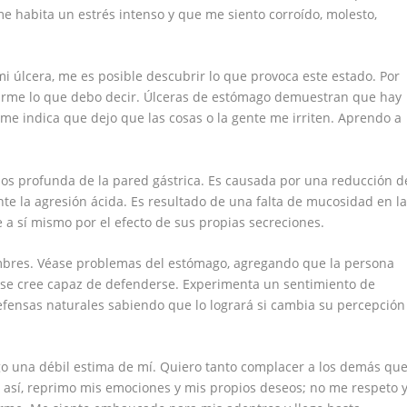
 habita un estrés intenso y que me siento corroído, molesto,
i úlcera, me es posible descubrir lo que provoca este estado. Por
tarme lo que debo decir. Úlceras de estómago demuestran que hay
 me indica que dejo que las cosas o la gente me irriten. Aprendo a
os profunda de la pared gástrica. Es causada por una reducción d
te la agresión ácida. Es resultado de una falta de mucosidad en l
 a sí mismo por el efecto de sus propias secreciones.
ambres. Véase problemas del estómago, agregando que la persona
o se cree capaz de defenderse. Experimenta un sentimiento de
defensas naturales sabiendo que lo logrará si cambia su percepción
o una débil estima de mí. Quiero tanto complacer a los demás qu
o así, reprimo mis emociones y mis propios deseos; no me respeto 