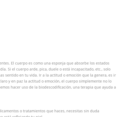
ientes. El cuerpo es como una esponja que absorbe los estados
a. Si el cuerpo arde, pica, duele o está incapacitado, etc., solo
as sentido en tu vida. Ir a la actitud o emoción que la genera, es ir
laro y en paz la actitud o emoción, el cuerpo simplemente no lo
emos hacer uso de la biodescodificación, una terapia que ayuda a
dicamentos o tratamientos que haces, necesitas sin duda
e está reflejando tu piel.