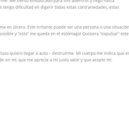
rme. Me siento embaucado para mis adentros y llego hasta
tengo dificultad en digerir todas estas contrariedades, estas
ma en úlcera. Este irritante puede ser una persona o una situació
mposible y “esto” me queda en el estómago! Quisiera “expulsar” este
luso quiero llegar a auto – destruirme. Mi cuerpo me indica que e
n en mí, que me aprecie a mi justo valor y que acepte mi