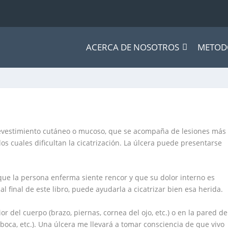
ACERCA DE NOSOTROS
METOD
revestimiento cutáneo o mucoso, que se acompaña de lesiones más
os cuales dificultan la cicatrización. La úlcera puede presentarse
que la persona enferma siente rencor y que su dolor interno es
 al final de este libro, puede ayudarla a cicatrizar bien esa herida.
or del cuerpo (brazo, piernas, cornea del ojo, etc.) o en la pared de
 boca, etc.). Una úlcera me llevará a tomar consciencia de que vivo