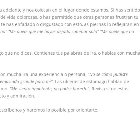
a adelante y nos colocan en el lugar donde estamos. SI has sentid
 de vida dolorosas, o has permitido que otras personas frustren tu
 te has enfadado o disgustado con esto, as piernas lo reflejaran en
ino” “Me duele que me hayas dejado caminar sola” “Me duele que no
go que no dices. Contienes tus palabras de ira, o hablas con much
n mucha ira una experiencia o persona. “
No se cómo pudiste
 demasiado grande para mi”
. Las ulceras de estómago hablan de
ismo.
“Me siento impotente, no podré hacerlo”
. Revisa si no estas
to y admiración.
 escríbenos y haremos lo posible por orientarte.