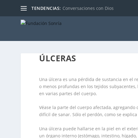
TENDENCIAS:
Conversaciones con Dios
ÚLCERAS
Una úlcera es una pérdida de sustancia en el 
o menos profundas en los tejidos subyacentes, l
en varias partes del cuerpo.
Véase la parte del cuerpo afectada, agregando 
difícil de sanar. Sólo el perdón, como se explica
Una úlcera puede hallarse en la piel en el exteri
un órgano interno (estómago, intestino, hígado,